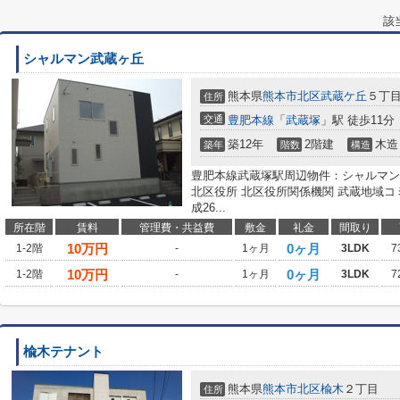
該
シャルマン武蔵ヶ丘
熊本県
熊本市北区
武蔵ケ丘
５丁目2
住所
交通
豊肥本線
「
武蔵塚
」駅 徒歩11分
築12年
2階建
木造
築年
階数
構造
豊肥本線武蔵塚駅周辺物件：シャルマン
北区役所 北区役所関係機関 武蔵地域コ
成26...
所在階
賃料
管理費・共益費
敷金
礼金
間取り
10
万円
0ヶ月
1-2階
-
1ヶ月
3LDK
7
10
万円
0ヶ月
1-2階
-
1ヶ月
3LDK
7
楡木テナント
熊本県
熊本市北区
楡木
２丁目
住所