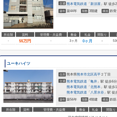
交通
熊本電気鉄道
「
新須屋
」駅 徒歩2
築44年
3階建
鉄骨
築年
階数
構造
所在階
賃料
管理費・共益費
敷金
礼金
間取り
55
万円
0ヶ月
-
-
3ヶ月
-
53
ユーキハイツ
熊本県
熊本市北区
高平
２丁目
住所
交通
熊本電気鉄道
「
亀井
」駅 徒歩6分
熊本電気鉄道
「
北熊本
」駅 徒歩1
熊本電気鉄道
「
八景水谷
」駅 徒
築56年
4階建
鉄筋
築年
階数
構造
所在階
賃料
管理費・共益費
敷金
礼金
間取り