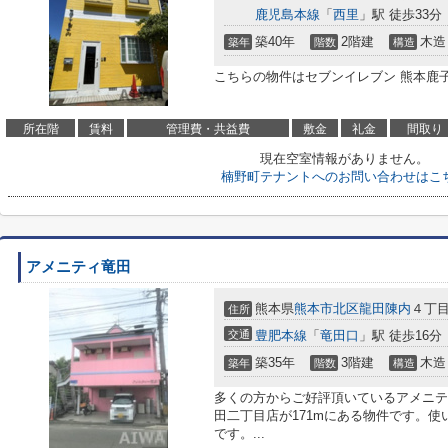
鹿児島本線
「
西里
」駅 徒歩33分
築40年
2階建
木造
築年
階数
構造
こちらの物件はセブンイレブン 熊本鹿子
所在階
賃料
管理費・共益費
敷金
礼金
間取り
現在空室情報がありません。
楠野町テナントへのお問い合わせはこ
アメニティ竜田
熊本県
熊本市北区
龍田陳内
４丁
住所
交通
豊肥本線
「
竜田口
」駅 徒歩16分
築35年
3階建
木造
築年
階数
構造
多くの方からご好評頂いているアメニテ
田二丁目店が171mにある物件です。
です。...