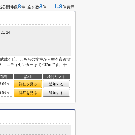
8
3
1-8
当公開件数
件 空き数
件
件表示
1-14
武蔵ヶ丘。こちらの物件から熊本市役所
ミュニティセンターまで232mです。平
面積
詳細
検討リスト
3.66㎡
詳細を見る
追加する
2.86㎡
詳細を見る
追加する