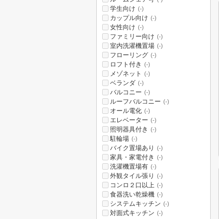
学生向け
(-)
カップル向け
(-)
女性向け
(-)
ファミリー向け
(-)
室内洗濯機置場
(-)
フローリング
(-)
ロフト付き
(-)
メゾネット
(-)
ベランダ
(-)
バルコニー
(-)
ルーフバルコニー
(-)
オール電化
(-)
エレベーター
(-)
照明器具付き
(-)
駐輪場
(-)
バイク置場あり
(-)
家具・家電付き
(-)
洗濯機置場有
(-)
外観タイル張り
(-)
コンロ２口以上
(-)
食器洗い乾燥機
(-)
システムキッチン
(-)
対面式キッチン
(-)