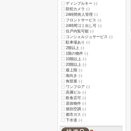
ディンプルキー
(-)
防犯カメラ
(-)
24時間有人管理
(-)
フロントサービス
(-)
24時間ゴミ出し可
(-)
住戸内覧可能
(-)
コンシェルジュサービス
(-)
駐車場あり
(-)
2階以上
(-)
1階の物件
(-)
10階以上
(-)
20階以上
(-)
最上階
(-)
南向き
(-)
角部屋
(-)
ワンフロア
(-)
高層ビル
(-)
飲食店可
(-)
居抜物件
(-)
個別空調
(-)
都市ガス
(-)
下水道
(-)