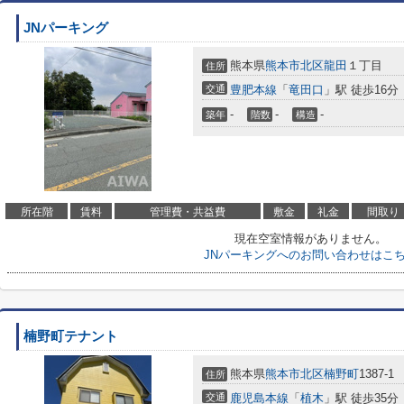
JNパーキング
熊本県
熊本市北区
龍田
１丁目
住所
交通
豊肥本線
「
竜田口
」駅 徒歩16分
-
-
-
築年
階数
構造
所在階
賃料
管理費・共益費
敷金
礼金
間取り
現在空室情報がありません。
JNパーキングへのお問い合わせはこ
楠野町テナント
熊本県
熊本市北区
楠野町
1387-1
住所
交通
鹿児島本線
「
植木
」駅 徒歩35分