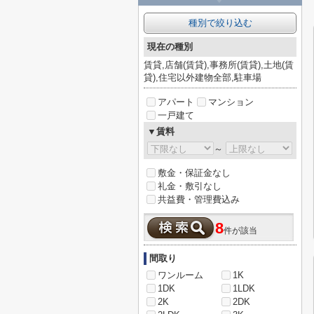
種別で絞り込む
現在の種別
賃貸,店舗(賃貸),事務所(賃貸),土地(賃
貸),住宅以外建物全部,駐車場
アパート
マンション
一戸建て
▼賃料
～
敷金・保証金なし
礼金・敷引なし
共益費・管理費込み
8
件が該当
間取り
ワンルーム
1K
1DK
1LDK
2K
2DK