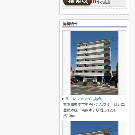
8
件が該当
新着物件
ラ・レジェンダ九品寺
熊本県熊本市中央区九品寺６丁目2-21
豊肥本線「南熊本」駅 徒歩12分
築13年