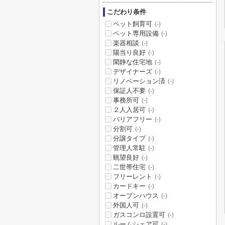
こだわり条件
ペット飼育可
(-)
ペット専用設備
(-)
楽器相談
(-)
陽当り良好
(-)
閑静な住宅地
(-)
デザイナーズ
(-)
リノベーション済
(-)
保証人不要
(-)
事務所可
(-)
２人入居可
(-)
バリアフリー
(-)
分割可
(-)
分譲タイプ
(-)
管理人常駐
(-)
眺望良好
(-)
二世帯住宅
(-)
フリーレント
(-)
カードキー
(-)
オープンハウス
(-)
外国人可
(-)
ガスコンロ設置可
(-)
ルームシェア可
(-)