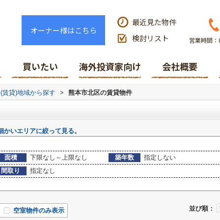
最近見た物件
オーナー様はこちら
検討リスト
営業時間：0
買いたい
海外投資家向け
会社概要
(賃貸)地域から探す
>
熊本市北区の賃貸物件
細かいエリアに絞って見る。
面積
下限なし～上限なし
築年数
指定しない
間取り
指定なし
並び順：
空室物件のみ表示