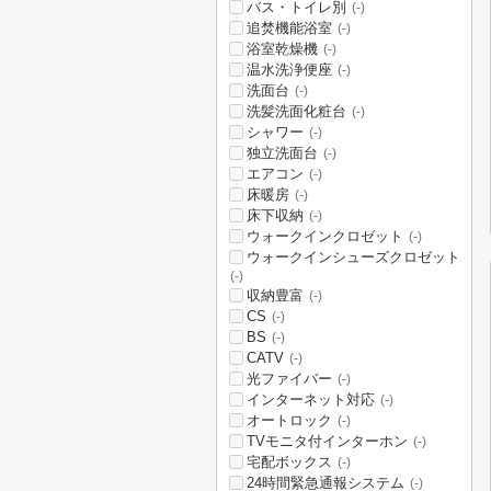
バス・トイレ別
(-)
追焚機能浴室
(-)
浴室乾燥機
(-)
温水洗浄便座
(-)
洗面台
(-)
洗髪洗面化粧台
(-)
シャワー
(-)
独立洗面台
(-)
エアコン
(-)
床暖房
(-)
床下収納
(-)
ウォークインクロゼット
(-)
ウォークインシューズクロゼット
(-)
収納豊富
(-)
CS
(-)
BS
(-)
CATV
(-)
光ファイバー
(-)
インターネット対応
(-)
オートロック
(-)
TVモニタ付インターホン
(-)
宅配ボックス
(-)
24時間緊急通報システム
(-)