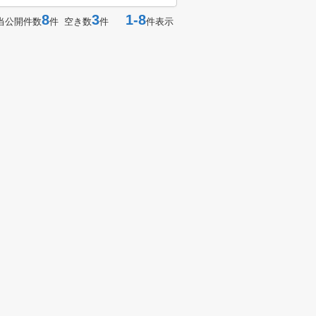
8
3
1-8
当公開件数
件 空き数
件
件表示