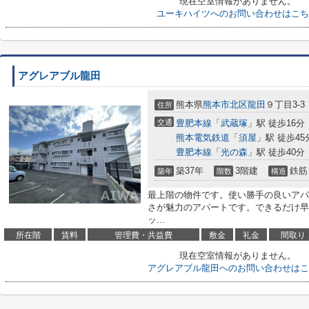
現在空室情報がありません。
ユーキハイツへのお問い合わせはこち
アグレアブル龍田
熊本県
熊本市北区
龍田
９丁目3-3
住所
交通
豊肥本線
「
武蔵塚
」駅 徒歩16分
熊本電気鉄道
「
須屋
」駅 徒歩45
豊肥本線
「
光の森
」駅 徒歩40分
築37年
3階建
鉄筋
築年
階数
構造
最上階の物件です。使い勝手の良いアパ
さが魅力のアパートです。できるだけ早
ッ...
所在階
賃料
管理費・共益費
敷金
礼金
間取り
現在空室情報がありません。
アグレアブル龍田へのお問い合わせはこ