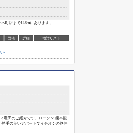
木町店まで146mにあります。
面積
詳細
検討リスト
ちら
目
ィ竜田のご紹介です。ローソン 熊本龍
使い勝手の良いアパートでイチオシの物件