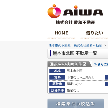
HOME
借りたい
熊本市の不動産｜株式会社愛和不動産
>
熊本市北区 不動産一覧
≫さらに
地域
熊本市北区
賃料
下限なし～上限なし
駅徒歩
指定しない
設備条件
指定なし