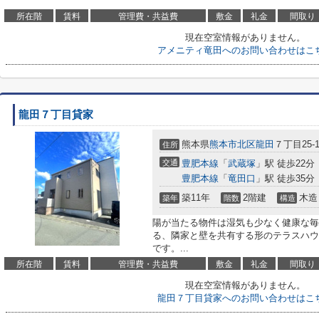
所在階
賃料
管理費・共益費
敷金
礼金
間取り
現在空室情報がありません。
アメニティ竜田へのお問い合わせはこ
龍田７丁目貸家
熊本県
熊本市北区
龍田
７丁目25-1
住所
交通
豊肥本線
「
武蔵塚
」駅 徒歩22分
豊肥本線
「
竜田口
」駅 徒歩35分
築11年
2階建
木造
築年
階数
構造
陽が当たる物件は湿気も少なく健康な毎
る、隣家と壁を共有する形のテラスハウ
です。...
所在階
賃料
管理費・共益費
敷金
礼金
間取り
現在空室情報がありません。
龍田７丁目貸家へのお問い合わせはこ