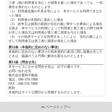
三者（他の利用者を含む）が損害を被った場合であっても、一切
責任を負わないものとします。
（1） 利用者設備の不具合等により、本サービスを利用できなか
った場合
（2） 利用者が本規約に違反した場合
（3） 紛争又は損害の原因が当社の責に帰すべき事由による場合
を除き、本サービスの利用によって利用者と第三者との間で紛争
が生じた場合又は利用者が第三者に損害を与えた場合
（4） その他本サービスを利用することにより、当社の責によら
ずして利用者又は第三者に損害が発生した場合
第12条（本規約に定めのない事項）
本規約に定めのない事項その他本規約の条項に関し疑義を生じた
ときは、協議のうえ円満に解決を図るものとします。
第13条（問合せ先）
本サービスにかかる問合せ先は、以下の通りです。
お問い合わせ先
株式会社愛和不動産
電話：096-378-7888
FAX：096-378-7908
附則
本規約はサイト公開日から実施するものとします。
ページトップへ