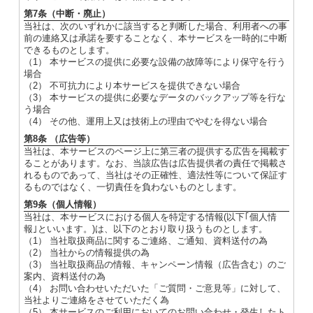
第7条（中断・廃止）
当社は、次のいずれかに該当すると判断した場合、利用者への事
前の連絡又は承諾を要することなく、本サービスを一時的に中断
できるものとします。
（1） 本サービスの提供に必要な設備の故障等により保守を行う
場合
（2） 不可抗力により本サービスを提供できない場合
（3） 本サービスの提供に必要なデータのバックアップ等を行な
う場合
（4） その他、運用上又は技術上の理由でやむを得ない場合
第8条 （広告等）
当社は、本サービスのページ上に第三者の提供する広告を掲載す
ることがあります。なお、当該広告は広告提供者の責任で掲載さ
れるものであって、当社はその正確性、適法性等について保証す
るものではなく、一切責任を負わないものとします。
第9条（個人情報）
当社は、本サービスにおける個人を特定する情報(以下｢個人情
報｣といいます。)は、以下のとおり取り扱うものとします。
（1） 当社取扱商品に関するご連絡、ご通知、資料送付の為
（2） 当社からの情報提供の為
（3） 当社取扱商品の情報、キャンペーン情報（広告含む）のご
案内、資料送付の為
（4） お問い合わせいただいた「ご質問・ご意見等」に対して、
当社よりご連絡をさせていただく為
（5） 本サービスのご利用においてのお問い合わせ・発生したト