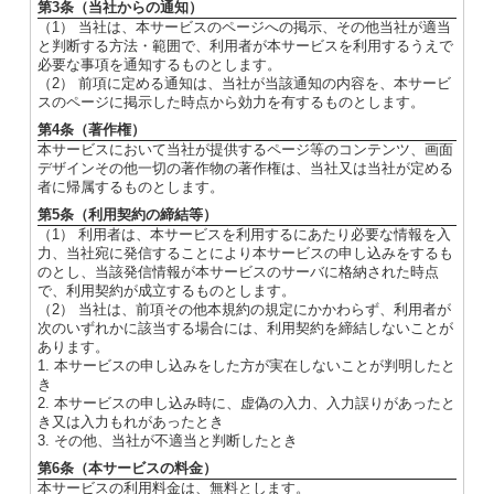
第3条（当社からの通知）
（1） 当社は、本サービスのページへの掲示、その他当社が適当
と判断する方法・範囲で、利用者が本サービスを利用するうえで
必要な事項を通知するものとします。
（2） 前項に定める通知は、当社が当該通知の内容を、本サービ
スのページに掲示した時点から効力を有するものとします。
第4条（著作権）
本サービスにおいて当社が提供するページ等のコンテンツ、画面
デザインその他一切の著作物の著作権は、当社又は当社が定める
者に帰属するものとします。
第5条（利用契約の締結等）
（1） 利用者は、本サービスを利用するにあたり必要な情報を入
力、当社宛に発信することにより本サービスの申し込みをするも
のとし、当該発信情報が本サービスのサーバに格納された時点
で、利用契約が成立するものとします。
（2） 当社は、前項その他本規約の規定にかかわらず、利用者が
次のいずれかに該当する場合には、利用契約を締結しないことが
あります。
1. 本サービスの申し込みをした方が実在しないことが判明したと
き
2. 本サービスの申し込み時に、虚偽の入力、入力誤りがあったと
き又は入力もれがあったとき
3. その他、当社が不適当と判断したとき
第6条（本サービスの料金）
本サービスの利用料金は、無料とします。