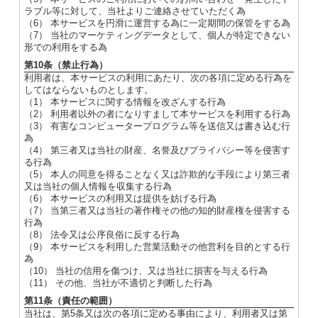
ラブル等に対して、当社よりご連絡させていただく為
（6） 本サービスを円滑に運営する為に一定期間の保管をする為
（7） 当社のマーケティングデータとして、個人が特定できない
形での利用をする為
第10条（禁止行為）
利用者は、本サービスの利用にあたり、次の各項に定める行為を
してはならないものとします。
（1） 本サービスに関する情報を改ざんする行為
（2） 利用者以外の者になりすまして本サービスを利用する行為
（3） 有害なコンピュータープログラム等を送信又は書き込む行
為
（4） 第三者又は当社の財産、名誉及びプライバシー等を侵害す
る行為
（5） 本人の同意を得ることなく又は詐欺的な手段により第三者
又は当社の個人情報を収集する行為
（6） 本サービスの利用又は提供を妨げる行為
（7） 当第三者又は当社の著作権その他の知的財産権を侵害する
行為
（8） 法令又は公序良俗に反する行為
（9） 本サービスを利用した営業活動その他営利を目的とする行
為
（10） 当社の信用を傷つけ、又は当社に損害を与える行為
（11） その他、当社が不適切と判断した行為
第11条（責任の範囲）
当社は、第5条又は次の各項に定める事由により、利用者又は第