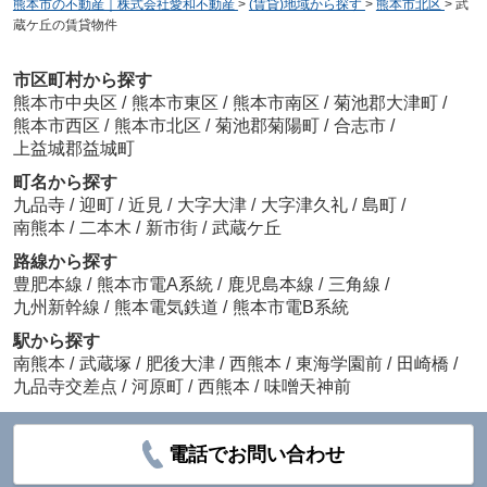
熊本市の不動産｜株式会社愛和不動産
>
(賃貸)地域から探す
>
熊本市北区
>
武
蔵ケ丘の賃貸物件
市区町村から探す
熊本市中央区
/
熊本市東区
/
熊本市南区
/
菊池郡大津町
/
熊本市西区
/
熊本市北区
/
菊池郡菊陽町
/
合志市
/
上益城郡益城町
町名から探す
九品寺
/
迎町
/
近見
/
大字大津
/
大字津久礼
/
島町
/
南熊本
/
二本木
/
新市街
/
武蔵ケ丘
路線から探す
豊肥本線
/
熊本市電A系統
/
鹿児島本線
/
三角線
/
九州新幹線
/
熊本電気鉄道
/
熊本市電B系統
駅から探す
南熊本
/
武蔵塚
/
肥後大津
/
西熊本
/
東海学園前
/
田崎橋
/
九品寺交差点
/
河原町
/
西熊本
/
味噌天神前
電話でお問い合わせ