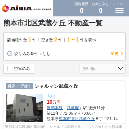
閲覧履歴
お気に入り
メニュー
0
0
熊本市北区武蔵ケ丘 不動産一覧
1
2
1～1
該当物件数
件
空き数
件
件を表示
変更
絞り込み条件：
なし
空室のみ
シャルマン武蔵ヶ丘
賃貸 | 一戸建て
礼0
10
万円
豊肥本線
「
武蔵塚
」駅 徒歩11分
築12年 / 72.86㎡～73.66㎡
熊本県
熊本市北区
武蔵ケ丘
５丁目21-14
豊肥本線武蔵塚駅周辺物件：シャルマン武蔵ヶ丘。こちらの物件から熊本市