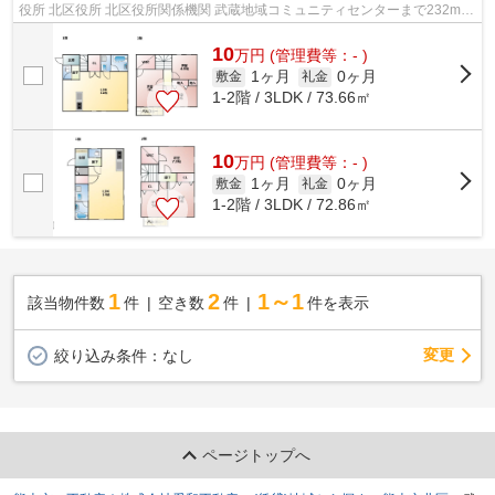
役所 北区役所 北区役所関係機関 武蔵地域コミュニティセンターまで232mで
す。平成26年築の物件となっており、...
10
万
円
(管理費等：- )
1ヶ月
0ヶ月
敷金
礼金
1-2階 / 3LDK / 73.66㎡
10
万
円
(管理費等：- )
1ヶ月
0ヶ月
敷金
礼金
1-2階 / 3LDK / 72.86㎡
1
2
1～1
該当物件数
件
空き数
件
件を表示
変更
絞り込み条件：
なし
ページトップへ