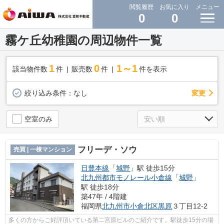
閲覧履歴
お気に入り
メニュー
0
0
霧ケ丘幼稚園の周辺物件一覧
1
0
1～1
該当物件数
件
販売数
件
件を表示
変更
絞り込み条件：
なし
空室のみ
フリーデ・ソウ
売買 | 一棟マンション
日豊本線
「
城野
」駅 徒歩15分
北九州都市モノレール小倉線
「
城野
」
駅 徒歩18分
築47年 / 4階建
福岡県
北九州市小倉北区
黒原
３丁目12-2
多くの方からご好評頂いている第二宮原ビルのご紹介です。駅徒歩15分の場