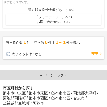
所にある物件です。
現在販売物件情報がありません。
「フリーデ・ソウ」への
お問い合わせはこちら
1
0
1～1
該当物件数
件
空き数
件
件を表示
変更
絞り込み条件：
なし
ページトップへ
市区町村から探す
熊本市中央区
/
熊本市東区
/
熊本市南区
/
菊池郡大津町
/
菊池郡菊陽町
/
熊本市西区
/
熊本市北区
/
合志市
/
上益城郡益城町
/
阿蘇市