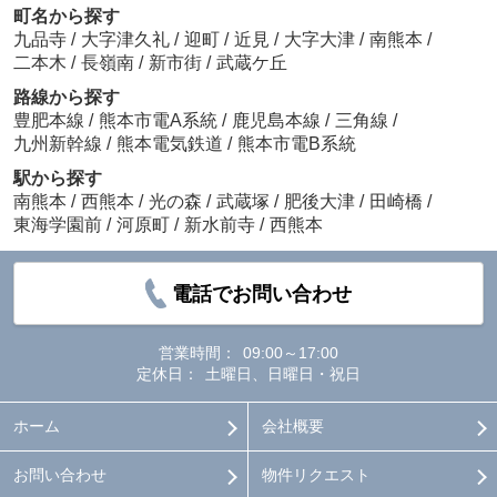
町名から探す
九品寺
/
大字津久礼
/
迎町
/
近見
/
大字大津
/
南熊本
/
二本木
/
長嶺南
/
新市街
/
武蔵ケ丘
路線から探す
豊肥本線
/
熊本市電A系統
/
鹿児島本線
/
三角線
/
九州新幹線
/
熊本電気鉄道
/
熊本市電B系統
駅から探す
南熊本
/
西熊本
/
光の森
/
武蔵塚
/
肥後大津
/
田崎橋
/
東海学園前
/
河原町
/
新水前寺
/
西熊本
電話でお問い合わせ
営業時間：
09:00～17:00
定休日：
土曜日、日曜日・祝日
ホーム
会社概要
お問い合わせ
物件リクエスト