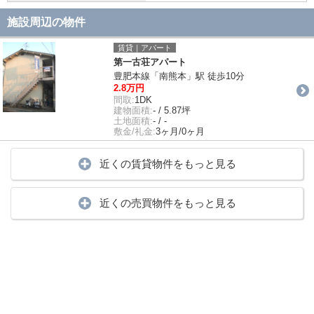
施設周辺の物件
賃貸｜アパート
第一古荘アパート
豊肥本線「南熊本」駅 徒歩10分
2.8万円
間取:
1DK
建物面積:
- / 5.87坪
土地面積:
- / -
敷金/礼金:
3ヶ月/0ヶ月
近くの賃貸物件をもっと見る
近くの売買物件をもっと見る