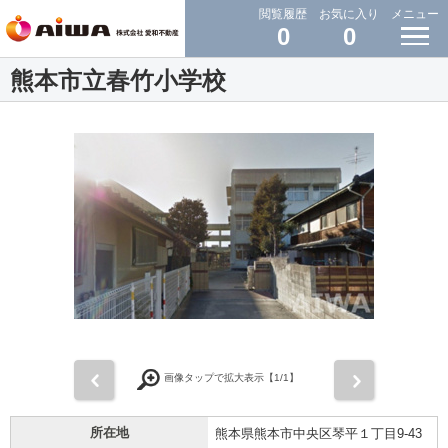
閲覧履歴
お気に入り
メニュー
0
0
熊本市立春竹小学校
前
次
画像タップで拡大表示【
1
/1】
所在地
熊本県熊本市中央区琴平１丁目9-43