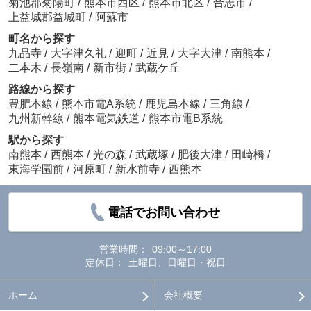
菊池郡菊陽町
/
熊本市西区
/
熊本市北区
/
合志市
/
上益城郡益城町
/
阿蘇市
町名から探す
九品寺
/
大字津久礼
/
迎町
/
近見
/
大字大津
/
南熊本
/
二本木
/
長嶺南
/
新市街
/
武蔵ケ丘
路線から探す
豊肥本線
/
熊本市電A系統
/
鹿児島本線
/
三角線
/
九州新幹線
/
熊本電気鉄道
/
熊本市電B系統
駅から探す
南熊本
/
西熊本
/
光の森
/
武蔵塚
/
肥後大津
/
田崎橋
/
東海学園前
/
河原町
/
新水前寺
/
西熊本
電話でお問い合わせ
営業時間：
09:00～17:00
定休日：
土曜日、日曜日・祝日
ホーム
会社概要