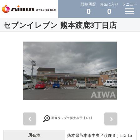
閲覧履歴
お気に入り
メニュー
0
0
セブンイレブン 熊本渡鹿3丁目店
前
次
画像タップで拡大表示【
1
/1】
所在地
熊本県熊本市中央区渡鹿３丁目3-15