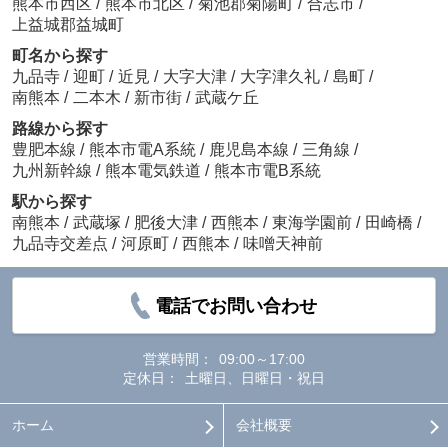
熊本市西区
/
熊本市北区
/
菊池郡菊陽町
/
合志市
/
上益城郡益城町
町名から探す
九品寺
/
迎町
/
近見
/
大字大津
/
大字津久礼
/
島町
/
南熊本
/
二本木
/
新市街
/
武蔵ケ丘
路線から探す
豊肥本線
/
熊本市電A系統
/
鹿児島本線
/
三角線
/
九州新幹線
/
熊本電気鉄道
/
熊本市電B系統
駅から探す
南熊本
/
武蔵塚
/
肥後大津
/
西熊本
/
東海学園前
/
田崎橋
/
九品寺交差点
/
河原町
/
西熊本
/
味噌天神前
電話でお問い合わせ
営業時間：
09:00～17:00
定休日：
土曜日、日曜日・祝日
ホーム
会社概要