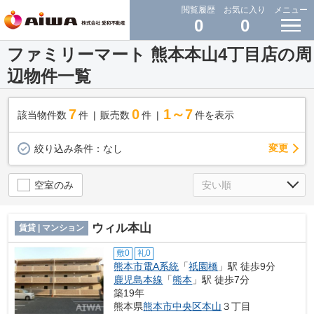
閲覧履歴
お気に入り
メニュー
0
0
ファミリーマート 熊本本山4丁目店の周
辺物件一覧
7
0
1～7
該当物件数
件
販売数
件
件を表示
変更
絞り込み条件：
なし
空室のみ
ウィル本山
賃貸 | マンション
敷0
礼0
熊本市電A系統
「
祇園橋
」駅 徒歩9分
鹿児島本線
「
熊本
」駅 徒歩7分
築19年
熊本県
熊本市中央区
本山
３丁目