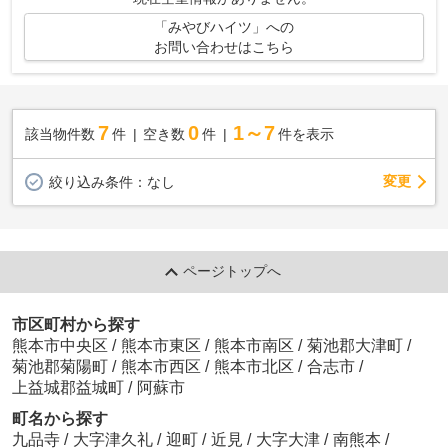
「みやびハイツ」への
お問い合わせはこちら
7
0
1～7
該当物件数
件
空き数
件
件を表示
変更
絞り込み条件：
なし
ページトップへ
市区町村から探す
熊本市中央区
/
熊本市東区
/
熊本市南区
/
菊池郡大津町
/
菊池郡菊陽町
/
熊本市西区
/
熊本市北区
/
合志市
/
上益城郡益城町
/
阿蘇市
町名から探す
九品寺
/
大字津久礼
/
迎町
/
近見
/
大字大津
/
南熊本
/