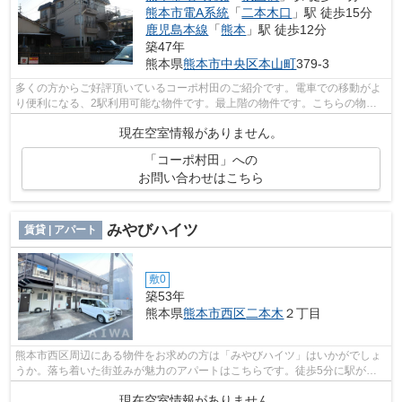
熊本市電A系統
「
二本木口
」駅 徒歩15分
鹿児島本線
「
熊本
」駅 徒歩12分
築47年
熊本県
熊本市中央区
本山町
379-3
多くの方からご好評頂いているコーポ村田のご紹介です。電車での移動がよ
り便利になる、2駅利用可能な物件です。最上階の物件です。こちらの物件
はアパートです。熊本市中央区エリアに...
現在空室情報がありません。
「コーポ村田」への
お問い合わせはこちら
みやびハイツ
賃貸 | アパート
敷0
築53年
熊本県
熊本市西区
二本木
２丁目
熊本市西区周辺にある物件をお求めの方は「みやびハイツ」はいかがでしょ
うか。落ち着いた街並みが魅力のアパートはこちらです。徒歩5分に駅があ
る物件です。当社は熊本市西区エリアに...
現在空室情報がありません。