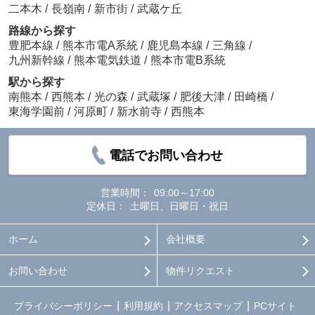
二本木
/
長嶺南
/
新市街
/
武蔵ケ丘
路線から探す
豊肥本線
/
熊本市電A系統
/
鹿児島本線
/
三角線
/
九州新幹線
/
熊本電気鉄道
/
熊本市電B系統
駅から探す
南熊本
/
西熊本
/
光の森
/
武蔵塚
/
肥後大津
/
田崎橋
/
東海学園前
/
河原町
/
新水前寺
/
西熊本
電話でお問い合わせ
営業時間：
09:00～17:00
定休日：
土曜日、日曜日・祝日
ホーム
会社概要
お問い合わせ
物件リクエスト
プライバシーポリシー
利用規約
アクセスマップ
PCサイト