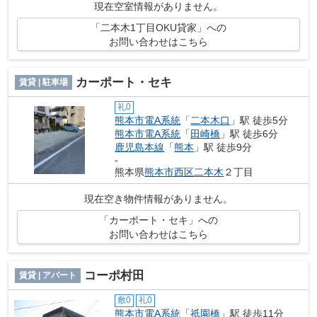
現在空室情報がありません。
「二本木1丁目OKU貸家」への
お問い合わせはこちら
カーポート・セキ
賃貸 | 駐車場
礼0
熊本市電A系統
「
二本木口
」駅 徒歩5分
熊本市電A系統
「
田崎橋
」駅 徒歩6分
鹿児島本線
「
熊本
」駅 徒歩9分
-
熊本県
熊本市西区
二本木
２丁目
現在空き物件情報がありません。
「カーポート・セキ」への
お問い合わせはこちら
コーポ村田
賃貸 | アパート
敷0
礼0
熊本市電A系統
「
祇園橋
」駅 徒歩11分