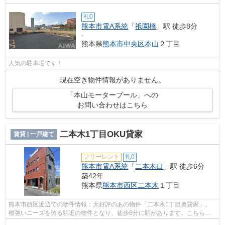
礼0
熊本市電A系統
「
祇園橋
」駅 徒歩8分
-
熊本県
熊本市中央区
本山
２丁目
人気の駐車場です！
現在空き物件情報がありません。
「本山モータープール」への
お問い合わせはこちら
二本木1丁目OKU貸家
賃貸 | 一戸建て
フリーレント
礼0
熊本市電A系統
「
二本木口
」駅 徒歩6分
築42年
熊本県
熊本市西区
二本木
１丁目
熊本市西区近辺での物件情報：大好評のあの物件「二本木1丁目奥貸家」。
根強いニーズを誇る駅近の物件となり、徒歩6分に駅があります。こちらは
一戸建ての物件です。場所や条件がまっ...