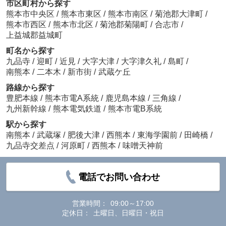
市区町村から探す
熊本市中央区
/
熊本市東区
/
熊本市南区
/
菊池郡大津町
/
熊本市西区
/
熊本市北区
/
菊池郡菊陽町
/
合志市
/
上益城郡益城町
町名から探す
九品寺
/
迎町
/
近見
/
大字大津
/
大字津久礼
/
島町
/
南熊本
/
二本木
/
新市街
/
武蔵ケ丘
路線から探す
豊肥本線
/
熊本市電A系統
/
鹿児島本線
/
三角線
/
九州新幹線
/
熊本電気鉄道
/
熊本市電B系統
駅から探す
南熊本
/
武蔵塚
/
肥後大津
/
西熊本
/
東海学園前
/
田崎橋
/
九品寺交差点
/
河原町
/
西熊本
/
味噌天神前
電話でお問い合わせ
営業時間：
09:00～17:00
定休日：
土曜日、日曜日・祝日