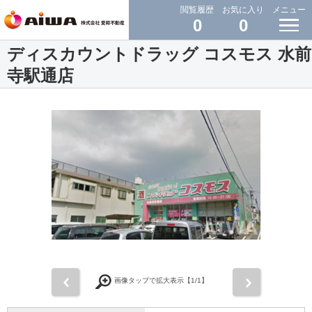
閲覧履歴
お気に入り
メニュー
0
0
ディスカウントドラッグ コスモス 水前
寺駅通店
前
次
画像タップで拡大表示【
1
/1】