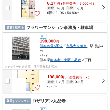
8.1
万
円
(管理費等：5,000円 )
0ヶ月
1ヶ月
敷金
礼金
6階 / 2LDK / 54.80㎡
フラワーマンション事務所・駐車場
賃貸 | 駐車場
礼0
198,000
円
熊本市電A系統
「
九品寺交差点
」駅 徒歩4
分
- / -㎡
熊本県
熊本市中央区
九品寺
２丁目
シャッター付き倉庫 使用部分218.02㎡
198,000
円
(管理費等：- )
1ヶ月
0ヶ月
敷金
礼金
- / - / -
ロザリアン九品寺
賃貸 | マンション
礼0