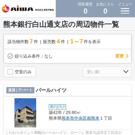
閲覧履歴
お気に入り
メニュー
0
0
熊本銀行白山通支店の周辺物件一覧
7
4
1～7
該当物件数
件
販売数
件
件を表示
変更
絞り込み条件：
なし
空室のみ
パールハイツ
賃貸 | アパート
敷0
礼0
築42年 / 29.80㎡
熊本県
熊本市中央区
南熊本
１丁目
こだわりポイント満載のパールハイツ。ローソン 熊本九品寺五丁目店が