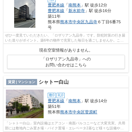
豊肥本線
「
南熊本
」駅 徒歩12分
豊肥本線
「
新水前寺
」駅 徒歩16分
築11年
熊本県
熊本市中央区
九品寺
６丁目6番75
号
ぜひ一度見ていただきたい、「ロザリアン九品寺」です。防犯対策の行き届
いた造りがポイント。築6年の物件で充実した毎日を過ごしませんか。この
物件は駅まで徒歩12分の立地です。当社...
現在空室情報がありません。
「ロザリアン九品寺」への
お問い合わせはこちら
シャトー白山
賃貸 | マンション
敷0
礼0
豊肥本線
「
南熊本
」駅 徒歩14分
築51年
熊本県
熊本市中央区
菅原町
「シャトー白山」室内設備はエアコン・南面バルコニーなど大変充実。共用
部には敷地内ごみ置き場・バイク置場・エレベータ2基など様々な設備やサ