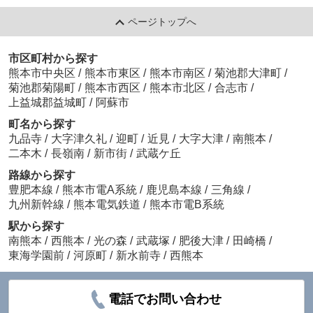
ページトップへ
市区町村から探す
熊本市中央区
/
熊本市東区
/
熊本市南区
/
菊池郡大津町
/
菊池郡菊陽町
/
熊本市西区
/
熊本市北区
/
合志市
/
上益城郡益城町
/
阿蘇市
町名から探す
九品寺
/
大字津久礼
/
迎町
/
近見
/
大字大津
/
南熊本
/
二本木
/
長嶺南
/
新市街
/
武蔵ケ丘
路線から探す
豊肥本線
/
熊本市電A系統
/
鹿児島本線
/
三角線
/
九州新幹線
/
熊本電気鉄道
/
熊本市電B系統
駅から探す
南熊本
/
西熊本
/
光の森
/
武蔵塚
/
肥後大津
/
田崎橋
/
東海学園前
/
河原町
/
新水前寺
/
西熊本
電話でお問い合わせ