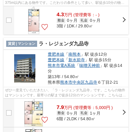
375m以内にある物件です。こだわりの条件として多い、駅徒歩10分の物件
です。こちらの物件はアパートです。たくさ...
4.3
万
円
(管理費等：- )
0ヶ月
0ヶ月
敷金
礼金
3階 / 1DK / 29.80㎡
ラ・レジェンダ九品寺
賃貸 | マンション
豊肥本線
「
南熊本
」駅 徒歩12分
豊肥本線
「
新水前寺
」駅 徒歩15分
熊本市電A系統
「
味噌天神前
」駅 徒歩14
分
築13年 / 54.80㎡
熊本県
熊本市中央区
九品寺
６丁目2-21
ぜひ一度見ていただきたい、「ラ・レジェンダ九品寺」です。こちらの物件
はマンションです。最寄りの駅まで徒歩12分のマンションです。こちらはエ
レベーター付き物件です。できるだけ...
7.9
万
円
(管理費等：5,000円 )
0ヶ月
1ヶ月
敷金
礼金
6階 / 2LDK / 54.80㎡