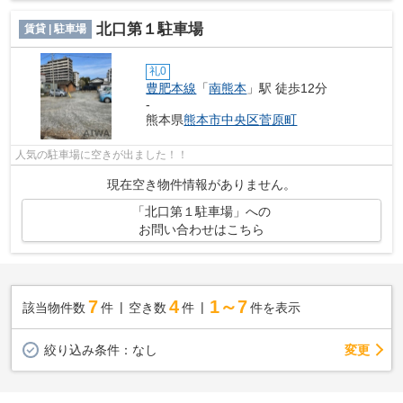
北口第１駐車場
賃貸 | 駐車場
礼0
豊肥本線
「
南熊本
」駅 徒歩12分
-
熊本県
熊本市中央区
菅原町
人気の駐車場に空きが出ました！！
現在空き物件情報がありません。
「北口第１駐車場」への
お問い合わせはこちら
7
4
1～7
該当物件数
件
空き数
件
件を表示
変更
絞り込み条件：
なし