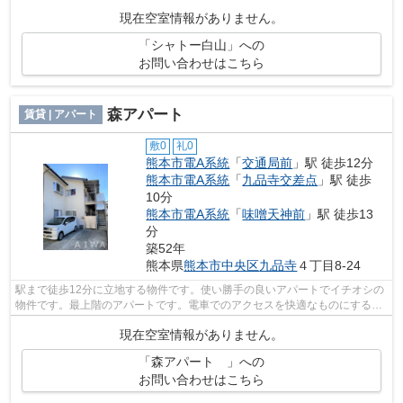
ービスが揃っているので便利です。帰る...
現在空室情報がありません。
「シャトー白山」への
お問い合わせはこちら
森アパート
賃貸 | アパート
敷0
礼0
熊本市電A系統
「
交通局前
」駅 徒歩12分
熊本市電A系統
「
九品寺交差点
」駅 徒歩
10分
熊本市電A系統
「
味噌天神前
」駅 徒歩13
分
築52年
熊本県
熊本市中央区
九品寺
４丁目8-24
駅まで徒歩12分に立地する物件です。使い勝手の良いアパートでイチオシの
物件です。最上階のアパートです。電車でのアクセスを快適なものにする、
2駅利用可能な物件です。熊本市中央区...
現在空室情報がありません。
「森アパート 」への
お問い合わせはこちら