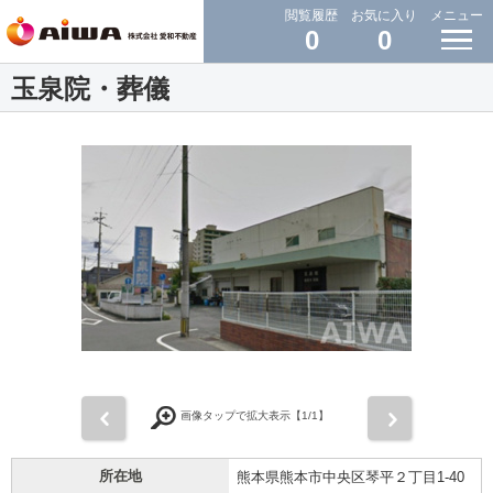
閲覧履歴
お気に入り
メニュー
0
0
玉泉院・葬儀
前
次
画像タップで拡大表示【
1
/1】
所在地
熊本県熊本市中央区琴平２丁目1-40