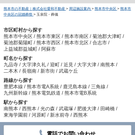
熊本市の不動産｜株式会社愛和不動産
>
周辺施設案内
>
熊本市中央区
>
熊本市
中央区の冠婚葬祭
>
玉泉院・葬儀
市区町村から探す
熊本市中央区
/
熊本市東区
/
熊本市南区
/
菊池郡大津町
/
菊池郡菊陽町
/
熊本市西区
/
熊本市北区
/
合志市
/
上益城郡益城町
/
阿蘇市
町名から探す
九品寺
/
大字津久礼
/
迎町
/
近見
/
大字大津
/
南熊本
/
二本木
/
長嶺南
/
新市街
/
武蔵ケ丘
路線から探す
豊肥本線
/
熊本市電A系統
/
鹿児島本線
/
三角線
/
九州新幹線
/
熊本電気鉄道
/
熊本市電B系統
駅から探す
南熊本
/
西熊本
/
光の森
/
武蔵塚
/
肥後大津
/
田崎橋
/
東海学園前
/
河原町
/
新水前寺
/
西熊本
電話でお問い合わせ