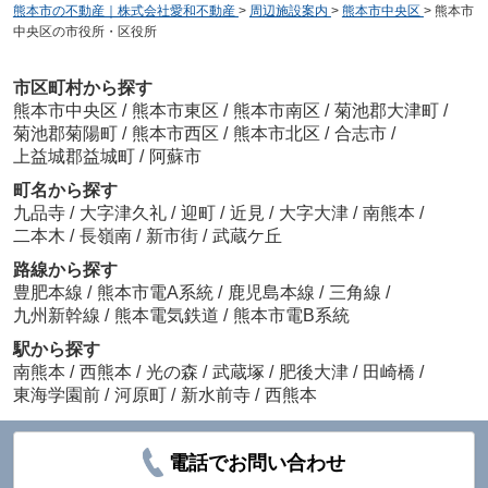
熊本市の不動産｜株式会社愛和不動産
>
周辺施設案内
>
熊本市中央区
>
熊本市
中央区の市役所・区役所
市区町村から探す
熊本市中央区
/
熊本市東区
/
熊本市南区
/
菊池郡大津町
/
菊池郡菊陽町
/
熊本市西区
/
熊本市北区
/
合志市
/
上益城郡益城町
/
阿蘇市
町名から探す
九品寺
/
大字津久礼
/
迎町
/
近見
/
大字大津
/
南熊本
/
二本木
/
長嶺南
/
新市街
/
武蔵ケ丘
路線から探す
豊肥本線
/
熊本市電A系統
/
鹿児島本線
/
三角線
/
九州新幹線
/
熊本電気鉄道
/
熊本市電B系統
駅から探す
南熊本
/
西熊本
/
光の森
/
武蔵塚
/
肥後大津
/
田崎橋
/
東海学園前
/
河原町
/
新水前寺
/
西熊本
電話でお問い合わせ