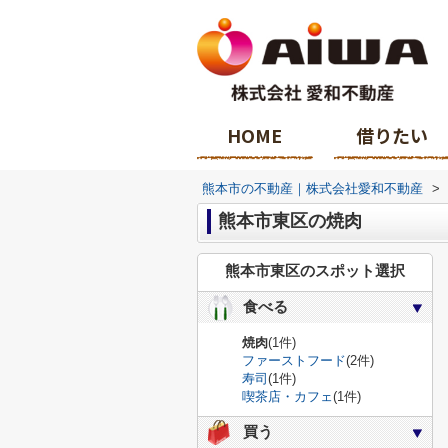
HOME
借りたい
熊本市の不動産｜株式会社愛和不動産
>
熊本市東区の焼肉
熊本市東区のスポット選択
食べる
焼肉
(1件)
ファーストフード
(2件)
寿司
(1件)
喫茶店・カフェ
(1件)
買う