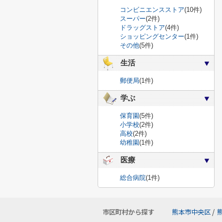
コンビニエンスストア
(10件)
スーパー
(2件)
ドラッグストア
(4件)
ショッピングセンター
(1件)
その他
(5件)
生活
郵便局
(1件)
学ぶ
保育園
(5件)
小学校
(2件)
高校
(2件)
幼稚園
(1件)
医療
総合病院
(1件)
市区町村から探す
熊本市中央区
/