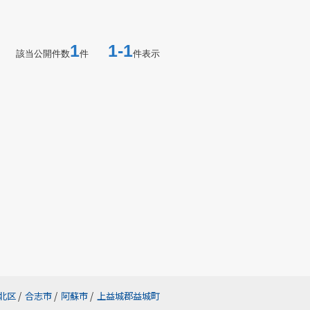
1
1-1
該当公開件数
件
件表示
北区
/
合志市
/
阿蘇市
/
上益城郡益城町