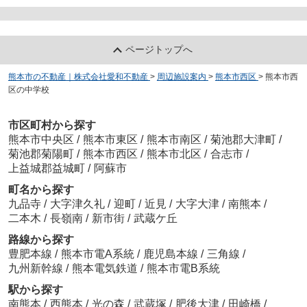
ページトップへ
熊本市の不動産｜株式会社愛和不動産
>
周辺施設案内
>
熊本市西区
>
熊本市西
区の中学校
市区町村から探す
熊本市中央区
/
熊本市東区
/
熊本市南区
/
菊池郡大津町
/
菊池郡菊陽町
/
熊本市西区
/
熊本市北区
/
合志市
/
上益城郡益城町
/
阿蘇市
町名から探す
九品寺
/
大字津久礼
/
迎町
/
近見
/
大字大津
/
南熊本
/
二本木
/
長嶺南
/
新市街
/
武蔵ケ丘
路線から探す
豊肥本線
/
熊本市電A系統
/
鹿児島本線
/
三角線
/
九州新幹線
/
熊本電気鉄道
/
熊本市電B系統
駅から探す
南熊本
/
西熊本
/
光の森
/
武蔵塚
/
肥後大津
/
田崎橋
/