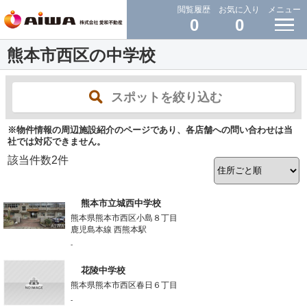
閲覧履歴
お気に入り
メニュー
0
0
熊本市西区の中学校
スポットを絞り込む
※物件情報の周辺施設紹介のページであり、各店舗への問い合わせは当
社では対応できません。
該当件数
2
件
熊本市立城西中学校
熊本県熊本市西区小島８丁目
鹿児島本線 西熊本駅
-
花陵中学校
熊本県熊本市西区春日６丁目
-