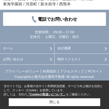
東海学園前
/
河原町
/
新水前寺
/
西熊本
電話でお問い合わせ
営業時間：
09:00～17:00
定休日：
土曜日、日曜日・祝日
ホーム
会社概要
お問い合わせ
物件リクエスト
プライバシーポリシー
利用規約
アクセスマップ
PCサイト
Copyright(c) 株式会社愛和不動産 All rights reserved.
当サイトでは、お客様の当サイト利用状況把握、サービス向上検討を目的と
して、クッキー（Cookie）を使用しています。
詳しくは、当社の
「Cookieの取扱いについて」
をご確認ください。
閉じる