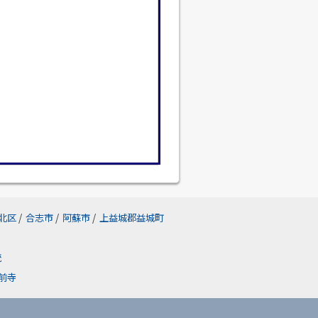
北区
/
合志市
/
阿蘇市
/
上益城郡益城町
統
前寺