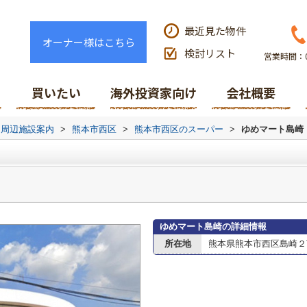
最近見た物件
オーナー様はこちら
検討リスト
営業時間：0
買いたい
海外投資家向け
会社概要
周辺施設案内
>
熊本市西区
>
熊本市西区のスーパー
>
ゆめマート島崎
ゆめマート島崎の詳細情報
所在地
熊本県熊本市西区島崎２丁