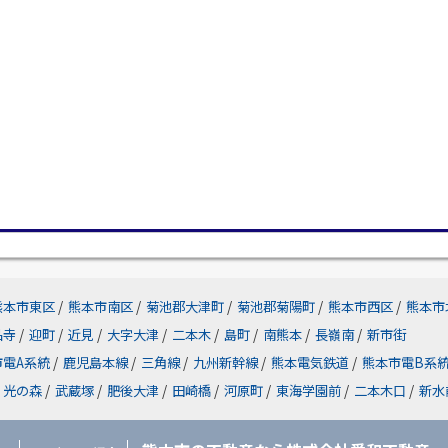
熊本市東区
/
熊本市南区
/
菊池郡大津町
/
菊池郡菊陽町
/
熊本市西区
/
熊本市
品寺
/
迎町
/
近見
/
大字大津
/
二本木
/
島町
/
南熊本
/
長嶺南
/
新市街
市電A系統
/
鹿児島本線
/
三角線
/
九州新幹線
/
熊本電気鉄道
/
熊本市電B系
光の森
/
武蔵塚
/
肥後大津
/
田崎橋
/
河原町
/
東海学園前
/
二本木口
/
新水