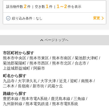
2
1
1～2
該当物件数
件
空き数
件
件を表示
変更
絞り込み条件：
なし
ページトップへ
市区町村から探す
熊本市中央区
/
熊本市東区
/
熊本市南区
/
菊池郡大津町
/
菊池郡菊陽町
/
熊本市西区
/
熊本市北区
/
合志市
/
上益城郡益城町
/
阿蘇市
町名から探す
九品寺
/
大字津久礼
/
大字大津
/
近見
/
迎町
/
南熊本
/
二本木
/
長嶺南
/
新市街
/
武蔵ケ丘
路線から探す
豊肥本線
/
熊本市電A系統
/
鹿児島本線
/
三角線
/
九州新幹線
/
熊本電気鉄道
/
熊本市電B系統