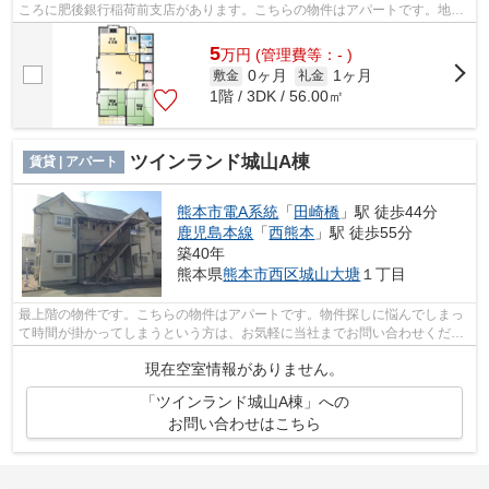
ころに肥後銀行稲荷前支店があります。こちらの物件はアパートです。地域
の物件情報を数多く集めました。お客様...
5
万
円
(管理費等：- )
0ヶ月
1ヶ月
敷金
礼金
1階 / 3DK / 56.00㎡
ツインランド城山A棟
賃貸 | アパート
熊本市電A系統
「
田崎橋
」駅 徒歩44分
鹿児島本線
「
西熊本
」駅 徒歩55分
築40年
熊本県
熊本市西区
城山大塘
１丁目
最上階の物件です。こちらの物件はアパートです。物件探しに悩んでしまっ
て時間が掛かってしまうという方は、お気軽に当社までお問い合わせくださ
い。スタッフがサポートさせていただ...
現在空室情報がありません。
「ツインランド城山A棟」への
お問い合わせはこちら