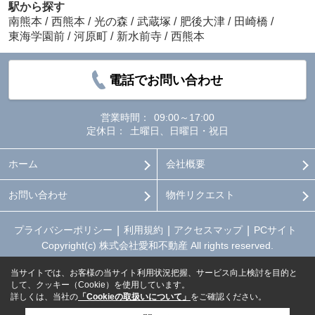
駅から探す
南熊本
/
西熊本
/
光の森
/
武蔵塚
/
肥後大津
/
田崎橋
/
東海学園前
/
河原町
/
新水前寺
/
西熊本
電話でお問い合わせ
営業時間：
09:00～17:00
定休日：
土曜日、日曜日・祝日
ホーム
会社概要
お問い合わせ
物件リクエスト
プライバシーポリシー
利用規約
アクセスマップ
PCサイト
Copyright(c) 株式会社愛和不動産 All rights reserved.
当サイトでは、お客様の当サイト利用状況把握、サービス向上検討を目的と
して、クッキー（Cookie）を使用しています。
詳しくは、当社の
「Cookieの取扱いについて」
をご確認ください。