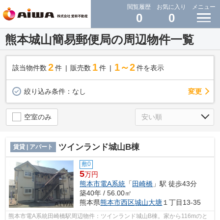
閲覧履歴
お気に入り
メニュー
0
0
熊本城山簡易郵便局の周辺物件一覧
2
1
1～2
該当物件数
件
販売数
件
件を表示
変更
絞り込み条件：
なし
空室のみ
ツインランド城山B棟
賃貸 | アパート
敷0
5
万円
熊本市電A系統
「
田崎橋
」駅 徒歩43分
築40年 / 56.00㎡
熊本県
熊本市西区
城山大塘
１丁目13-35
熊本市電A系統田崎橋駅周辺物件：ツインランド城山B棟。家から116mのと