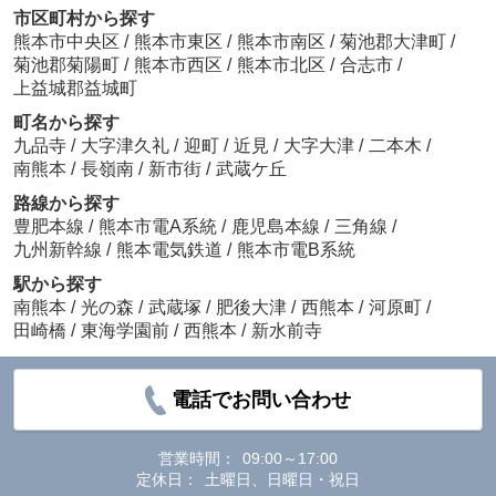
市区町村から探す
熊本市中央区
/
熊本市東区
/
熊本市南区
/
菊池郡大津町
/
菊池郡菊陽町
/
熊本市西区
/
熊本市北区
/
合志市
/
上益城郡益城町
町名から探す
九品寺
/
大字津久礼
/
迎町
/
近見
/
大字大津
/
二本木
/
南熊本
/
長嶺南
/
新市街
/
武蔵ケ丘
路線から探す
豊肥本線
/
熊本市電A系統
/
鹿児島本線
/
三角線
/
九州新幹線
/
熊本電気鉄道
/
熊本市電B系統
駅から探す
南熊本
/
光の森
/
武蔵塚
/
肥後大津
/
西熊本
/
河原町
/
田崎橋
/
東海学園前
/
西熊本
/
新水前寺
電話でお問い合わせ
営業時間：
09:00～17:00
定休日：
土曜日、日曜日・祝日