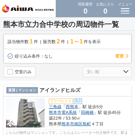
閲覧履歴
お気に入り
メニュー
0
0
熊本市立力合中学校の周辺物件一覧
1
2
1～1
該当物件数
件
販売数
件
件を表示
変更
絞り込み条件：
なし
空室のみ
アイランドヒルズ
賃貸 | マンション
フリーレント
礼0
三角線
「
西熊本
」駅 徒歩5分
熊本市電A系統
「
田崎橋
」駅 徒歩45分
築22年 / 53.90㎡
熊本県
熊本市南区
島町
４丁目
こちらの物件はマンションです。こちらはエレベーター付き物件です。駅ま