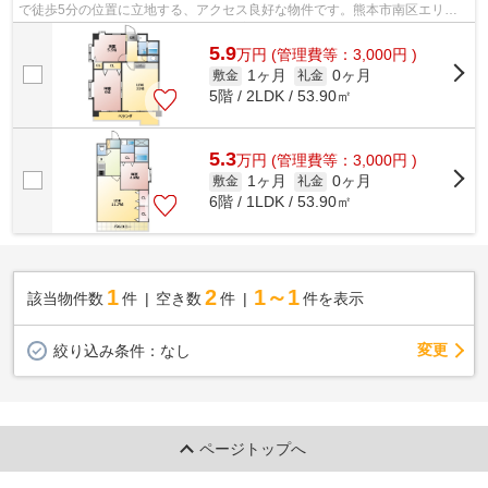
で徒歩5分の位置に立地する、アクセス良好な物件です。熊本市南区エリア
にある賃貸情報のことなら、地域に密着...
5.9
万
円
(管理費等：3,000円 )
1ヶ月
0ヶ月
敷金
礼金
5階 / 2LDK / 53.90㎡
5.3
万
円
(管理費等：3,000円 )
1ヶ月
0ヶ月
敷金
礼金
6階 / 1LDK / 53.90㎡
1
2
1～1
該当物件数
件
空き数
件
件を表示
変更
絞り込み条件：
なし
ページトップへ