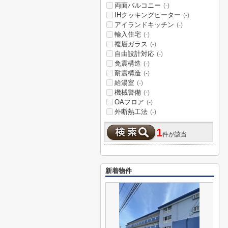
両面バルコニー
(-)
IHクッキングヒーター
(-)
アイランドキッチン
(-)
輸入住宅
(-)
複層ガラス
(-)
自由設計対応
(-)
免震構造
(-)
耐震構造
(-)
給湯室
(-)
機械警備
(-)
OAフロア
(-)
外断熱工法
(-)
1
件が該当
新着物件