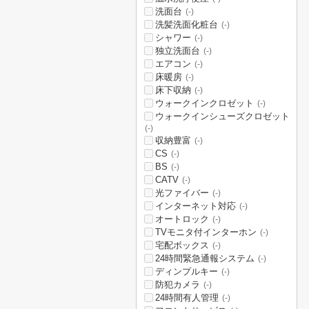
洗面台
(-)
洗髪洗面化粧台
(-)
シャワー
(-)
独立洗面台
(-)
エアコン
(-)
床暖房
(-)
床下収納
(-)
ウォークインクロゼット
(-)
ウォークインシューズクロゼット
(-)
収納豊富
(-)
CS
(-)
BS
(-)
CATV
(-)
光ファイバー
(-)
インターネット対応
(-)
オートロック
(-)
TVモニタ付インターホン
(-)
宅配ボックス
(-)
24時間緊急通報システム
(-)
ディンプルキー
(-)
防犯カメラ
(-)
24時間有人管理
(-)