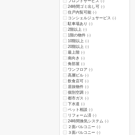
フロントサービス
(-)
24時間ゴミ出し可
(-)
住戸内覧可能
(-)
コンシェルジュサービス
(-)
駐車場あり
(-)
2階以上
(-)
1階の物件
(-)
10階以上
(-)
20階以上
(-)
最上階
(-)
南向き
(-)
角部屋
(-)
ワンフロア
(-)
高層ビル
(-)
飲食店可
(-)
居抜物件
(-)
個別空調
(-)
都市ガス
(-)
下水道
(-)
ペット相談
(-)
リフォーム済
(-)
24時間換気システム
(-)
２面バルコニー
(-)
３面バルコニー
(-)