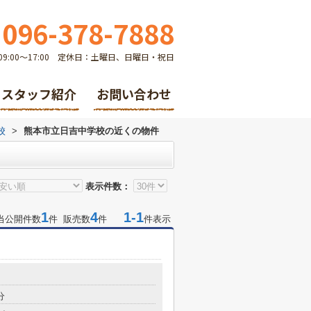
096-378-7888
9:00～17:00 定休日：土曜日、日曜日・祝日
スタッフ紹介
お問い合わせ
校
>
熊本市立日吉中学校の近くの物件
表示件数：
1
4
1-1
当公開件数
件 販売数
件
件表示
分