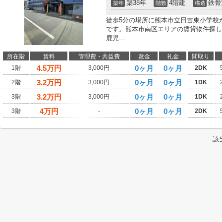
築38年
4階建
鉄骨
築年
階数
構造
徒歩5分の場所に熊本市立日吉東小学校
です。熊本市南区エリアの賃貸物件探し
鹿児...
所在階
賃料
管理費・共益費
敷金
礼金
間取り
4.5
万円
0ヶ月
0ヶ月
1階
3,000円
2DK
3.2
万円
0ヶ月
0ヶ月
2階
3,000円
1DK
3.2
万円
0ヶ月
0ヶ月
3階
3,000円
1DK
4
万円
0ヶ月
0ヶ月
3階
-
2DK
該