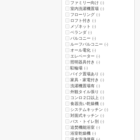
ファミリー向け
(-)
室内洗濯機置場
(-)
フローリング
(-)
ロフト付き
(-)
メゾネット
(-)
ベランダ
(-)
バルコニー
(-)
ルーフバルコニー
(-)
オール電化
(-)
エレベーター
(-)
照明器具付き
(-)
駐輪場
(-)
バイク置場あり
(-)
家具・家電付き
(-)
洗濯機置場有
(-)
外観タイル張り
(-)
コンロ２口以上
(-)
食器洗い乾燥機
(-)
システムキッチン
(-)
対面式キッチン
(-)
バス・トイレ別
(-)
追焚機能浴室
(-)
浴室乾燥機
(-)
温水洗浄便座
(-)