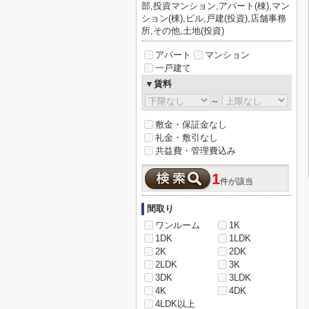
部,投資マンション,アパート(棟),マン
ション(棟),ビル,戸建(投資),店舗事務
所,その他,土地(投資)
アパート
マンション
一戸建て
▼賃料
～
敷金・保証金なし
礼金・敷引なし
共益費・管理費込み
1
件が該当
間取り
ワンルーム
1K
1DK
1LDK
2K
2DK
2LDK
3K
3DK
3LDK
4K
4DK
4LDK以上