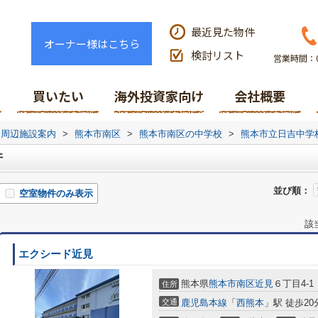
最近見た物件
オーナー様はこちら
検討リスト
営業時間：0
買いたい
海外投資家向け
会社概要
周辺施設案内
>
熊本市南区
>
熊本市南区の中学校
>
熊本市立日吉中学
件
並び順：
空室物件のみ表示
該
エクシード近見
熊本県
熊本市南区
近見
６丁目4-1
住所
交通
鹿児島本線
「
西熊本
」駅 徒歩20