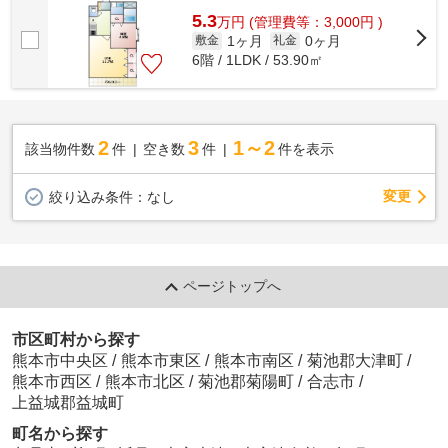
5.3
万
円
(管理費等：3,000円 )
1ヶ月
0ヶ月
敷金
礼金
6階 / 1LDK / 53.90㎡
2
3
1～2
該当物件数
件
空き数
件
件を表示
変更
絞り込み条件：
なし
ページトップへ
市区町村から探す
熊本市中央区
/
熊本市東区
/
熊本市南区
/
菊池郡大津町
/
熊本市西区
/
熊本市北区
/
菊池郡菊陽町
/
合志市
/
上益城郡益城町
町名から探す