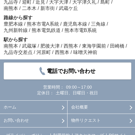
九品寺
/
迎町
/
近見
/
大字大津
/
大字津久礼
/
島町
/
南熊本
/
二本木
/
新市街
/
武蔵ケ丘
路線から探す
豊肥本線
/
熊本市電A系統
/
鹿児島本線
/
三角線
/
九州新幹線
/
熊本電気鉄道
/
熊本市電B系統
駅から探す
南熊本
/
武蔵塚
/
肥後大津
/
西熊本
/
東海学園前
/
田崎橋
/
九品寺交差点
/
河原町
/
西熊本
/
味噌天神前
電話でお問い合わせ
営業時間：
09:00～17:00
定休日：
土曜日、日曜日・祝日
ホーム
会社概要
お問い合わせ
物件リクエスト