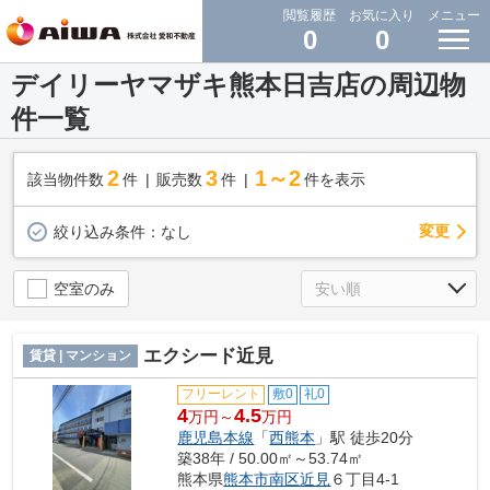
閲覧履歴
お気に入り
メニュー
0
0
デイリーヤマザキ熊本日吉店の周辺物
件一覧
2
3
1～2
該当物件数
件
販売数
件
件を表示
変更
絞り込み条件：
なし
空室のみ
エクシード近見
賃貸 | マンション
フリーレント
敷0
礼0
4
4.5
万円～
万円
鹿児島本線
「
西熊本
」駅 徒歩20分
築38年 / 50.00㎡～53.74㎡
熊本県
熊本市南区
近見
６丁目4-1