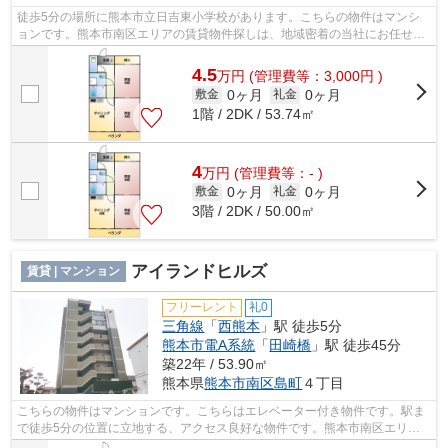
徒歩5分の場所に熊本市立日吉東小学校があります。こちらの物件はマンシ
ョンです。熊本市南区エリアの賃貸物件探しは、地域密着の当社にお任せく
ださい。鹿児島本線西熊本周辺の物件多...
4.5
万
円
(管理費等：3,000円 )
0ヶ月
0ヶ月
敷金
礼金
1階 / 2DK / 53.74㎡
4
万
円
(管理費等：- )
0ヶ月
0ヶ月
敷金
礼金
3階 / 2DK / 50.00㎡
アイランドヒルズ
賃貸 | マンション
フリーレント
礼0
三角線
「
西熊本
」駅 徒歩5分
熊本市電A系統
「
田崎橋
」駅 徒歩45分
築22年 / 53.90㎡
熊本県
熊本市南区
島町
４丁目
こちらの物件はマンションです。こちらはエレベーター付き物件です。駅ま
で徒歩5分の位置に立地する、アクセス良好な物件です。熊本市南区エリア
にある賃貸情報のことなら、地域に密着...