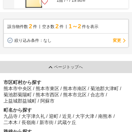
1階 / - / 19.80㎡
2
2
1～2
該当物件数
件
空き数
件
件を表示
変更
絞り込み条件：
なし
ページトップへ
市区町村から探す
熊本市中央区
/
熊本市東区
/
熊本市南区
/
菊池郡大津町
/
菊池郡菊陽町
/
熊本市西区
/
熊本市北区
/
合志市
/
上益城郡益城町
/
阿蘇市
町名から探す
九品寺
/
大字津久礼
/
迎町
/
近見
/
大字大津
/
南熊本
/
二本木
/
長嶺南
/
新市街
/
武蔵ケ丘
路線から探す