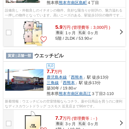
熊本県
熊本市南区
島町
４丁目
設備良し・外観良しのイチオシの物件。良好な陽当りが好評の、魅力溢れる
一押しの物件となっています。高いニーズのある、駅徒歩10分の物件です。
当社スタッフが地域の賃貸情報をご提...
5.9
万
円
(管理費等：3,000円 )
1ヶ月
0ヶ月
敷金
礼金
5階 / 2LDK / 53.90㎡
ウエッチビル
賃貸 | 店舗一部
礼0
7.7
万円
鹿児島本線
「
西熊本
」駅 徒歩13分
三角線
「
西熊本
」駅 徒歩13分
築30年 / 19.80㎡
熊本県
熊本市南区
南高江
３丁目2-110
新着情報：ウエッチビルの空室情報ならコチラ。薬や日用品を買うのに便利
なディスカウントドラッグ コスモス 近見店まで96mです。
7.7
万
円
(管理費等：- )
3ヶ月
0ヶ月
敷金
礼金