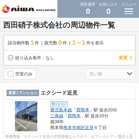
閲覧履歴
お気に入り
メニュー
0
0
西田硝子株式会社の周辺物件一覧
1
0
1～1
該当物件数
件
販売数
件
件を表示
変更
絞り込み条件：
なし
空室のみ
エクシード近見
賃貸 | マンション
敷0
礼0
鹿児島本線
「
西熊本
」駅 徒歩20分
三角線
「
西熊本
」駅 徒歩20分
築38年
熊本県
熊本市南区
近見
６丁目
新着情報：エクシード近見の空室情報ならコチラ。セブンイレブン 熊本上近