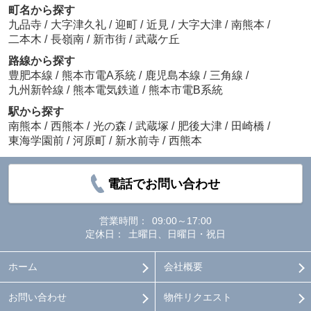
町名から探す
九品寺
/
大字津久礼
/
迎町
/
近見
/
大字大津
/
南熊本
/
二本木
/
長嶺南
/
新市街
/
武蔵ケ丘
路線から探す
豊肥本線
/
熊本市電A系統
/
鹿児島本線
/
三角線
/
九州新幹線
/
熊本電気鉄道
/
熊本市電B系統
駅から探す
南熊本
/
西熊本
/
光の森
/
武蔵塚
/
肥後大津
/
田崎橋
/
東海学園前
/
河原町
/
新水前寺
/
西熊本
電話でお問い合わせ
営業時間：
09:00～17:00
定休日：
土曜日、日曜日・祝日
ホーム
会社概要
お問い合わせ
物件リクエスト