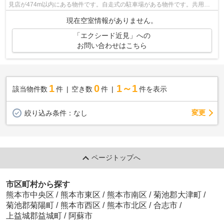
見店が474m以内にある物件です。自走式の駐車場がある物件です。共用部
にゴミ置き場があるので、外部の人にご...
現在空室情報がありません。
「エクシード近見」への
お問い合わせはこちら
1
0
1～1
該当物件数
件
空き数
件
件を表示
変更
絞り込み条件：
なし
ページトップへ
市区町村から探す
熊本市中央区
/
熊本市東区
/
熊本市南区
/
菊池郡大津町
/
菊池郡菊陽町
/
熊本市西区
/
熊本市北区
/
合志市
/
上益城郡益城町
/
阿蘇市