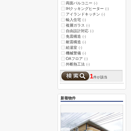
両面バルコニー
(-)
IHクッキングヒーター
(-)
アイランドキッチン
(-)
輸入住宅
(-)
複層ガラス
(-)
自由設計対応
(-)
免震構造
(-)
耐震構造
(-)
給湯室
(-)
機械警備
(-)
OAフロア
(-)
外断熱工法
(-)
1
件が該当
新着物件