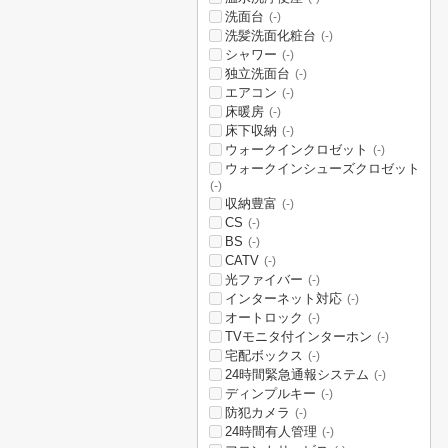
洗面台
(-)
洗髪洗面化粧台
(-)
シャワー
(-)
独立洗面台
(-)
エアコン
(-)
床暖房
(-)
床下収納
(-)
ウォークインクロゼット
(-)
ウォークインシューズクロゼット
(-)
収納豊富
(-)
CS
(-)
BS
(-)
CATV
(-)
光ファイバー
(-)
インターネット対応
(-)
オートロック
(-)
TVモニタ付インターホン
(-)
宅配ボックス
(-)
24時間緊急通報システム
(-)
ディンプルキー
(-)
防犯カメラ
(-)
24時間有人管理
(-)