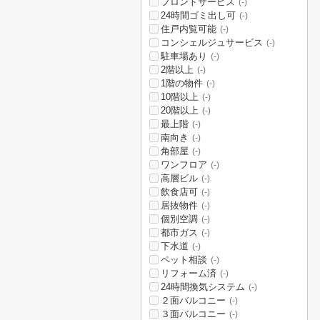
フロントサービス
(-)
24時間ゴミ出し可
(-)
住戸内覧可能
(-)
コンシェルジュサービス
(-)
駐車場あり
(-)
2階以上
(-)
1階の物件
(-)
10階以上
(-)
20階以上
(-)
最上階
(-)
南向き
(-)
角部屋
(-)
ワンフロア
(-)
高層ビル
(-)
飲食店可
(-)
居抜物件
(-)
個別空調
(-)
都市ガス
(-)
下水道
(-)
ペット相談
(-)
リフォーム済
(-)
24時間換気システム
(-)
２面バルコニー
(-)
３面バルコニー
(-)