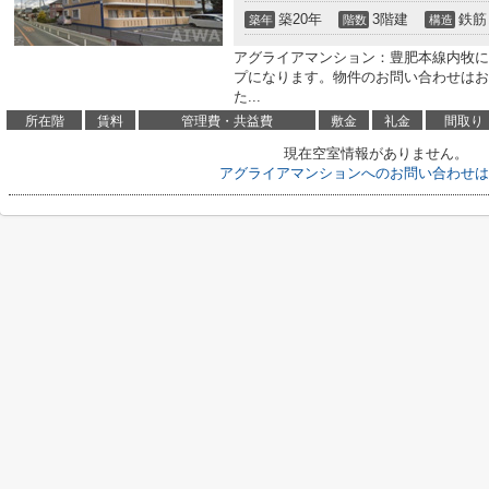
築20年
3階建
鉄筋
築年
階数
構造
アグライアマンション：豊肥本線内牧に
プになります。物件のお問い合わせはお
た...
所在階
賃料
管理費・共益費
敷金
礼金
間取り
現在空室情報がありません。
アグライアマンションへのお問い合わせは