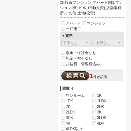
部,投資マンション,アパート(棟),マン
ション(棟),ビル,戸建(投資),店舗事務
所,その他,土地(投資)
アパート
マンション
一戸建て
▼賃料
～
敷金・保証金なし
礼金・敷引なし
共益費・管理費込み
1
件が該当
間取り
ワンルーム
1K
1DK
1LDK
2K
2DK
2LDK
3K
3DK
3LDK
4K
4DK
4LDK以上