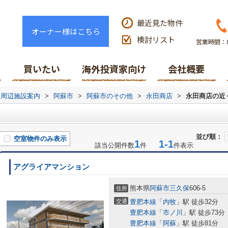
最近見た物件
オーナー様はこちら
検討リスト
営業時間：0
買いたい
海外投資家向け
会社概要
周辺施設案内
>
阿蘇市
>
阿蘇市のその他
>
永田商店
>
永田商店の近
並び順：
空室物件のみ表示
1
1-1
該当公開件数
件
件表示
アグライアマンション
熊本県
阿蘇市
三久保
606-5
住所
交通
豊肥本線
「
内牧
」駅 徒歩32分
豊肥本線
「
市ノ川
」駅 徒歩73分
豊肥本線
「
阿蘇
」駅 徒歩81分