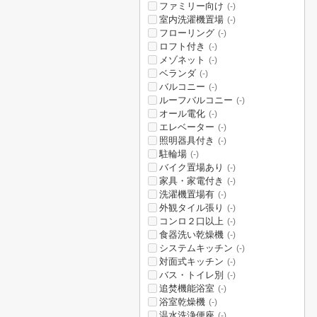
ファミリー向け
(-)
室内洗濯機置場
(-)
フローリング
(-)
ロフト付き
(-)
メゾネット
(-)
ベランダ
(-)
バルコニー
(-)
ルーフバルコニー
(-)
オール電化
(-)
エレベーター
(-)
照明器具付き
(-)
駐輪場
(-)
バイク置場あり
(-)
家具・家電付き
(-)
洗濯機置場有
(-)
外観タイル張り
(-)
コンロ２口以上
(-)
食器洗い乾燥機
(-)
システムキッチン
(-)
対面式キッチン
(-)
バス・トイレ別
(-)
追焚機能浴室
(-)
浴室乾燥機
(-)
温水洗浄便座
(-)