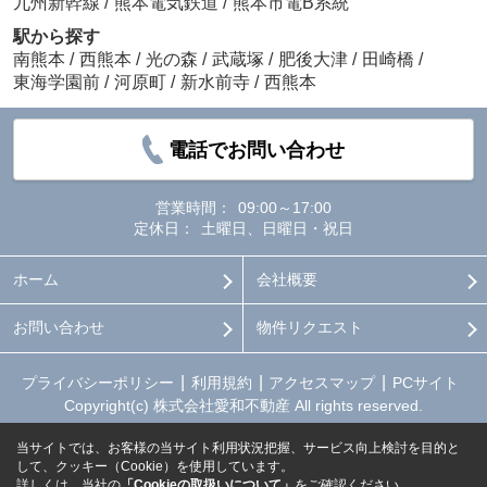
九州新幹線
/
熊本電気鉄道
/
熊本市電B系統
駅から探す
南熊本
/
西熊本
/
光の森
/
武蔵塚
/
肥後大津
/
田崎橋
/
東海学園前
/
河原町
/
新水前寺
/
西熊本
電話でお問い合わせ
営業時間：
09:00～17:00
定休日：
土曜日、日曜日・祝日
ホーム
会社概要
お問い合わせ
物件リクエスト
プライバシーポリシー
利用規約
アクセスマップ
PCサイト
Copyright(c) 株式会社愛和不動産 All rights reserved.
当サイトでは、お客様の当サイト利用状況把握、サービス向上検討を目的と
して、クッキー（Cookie）を使用しています。
詳しくは、当社の
「Cookieの取扱いについて」
をご確認ください。