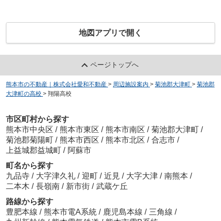
地図アプリで開く
ページトップへ
熊本市の不動産｜株式会社愛和不動産
>
周辺施設案内
>
菊池郡大津町
>
菊池郡
大津町の高校
>
翔陽高校
市区町村から探す
熊本市中央区
/
熊本市東区
/
熊本市南区
/
菊池郡大津町
/
菊池郡菊陽町
/
熊本市西区
/
熊本市北区
/
合志市
/
上益城郡益城町
/
阿蘇市
町名から探す
九品寺
/
大字津久礼
/
迎町
/
近見
/
大字大津
/
南熊本
/
二本木
/
長嶺南
/
新市街
/
武蔵ケ丘
路線から探す
豊肥本線
/
熊本市電A系統
/
鹿児島本線
/
三角線
/