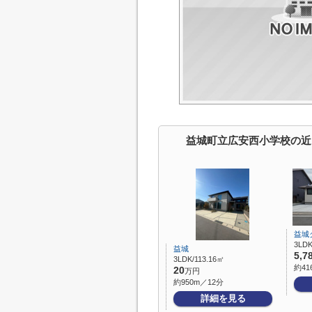
益城町立広安西小学校の近
益城
3LDK
益城
5,7
3LDK/113.16㎡
約41
20
万円
約950m／12分
詳細を見る