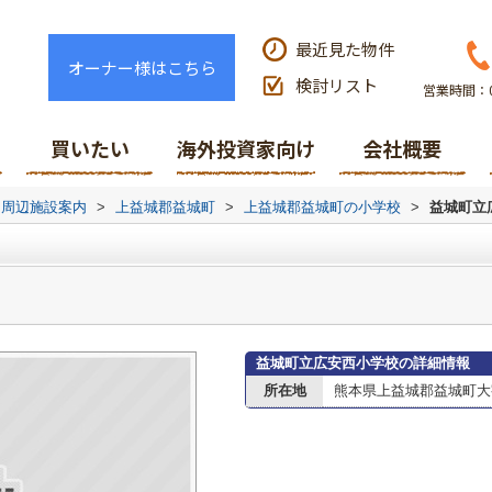
最近見た物件
オーナー様はこちら
検討リスト
営業時間：0
買いたい
海外投資家向け
会社概要
周辺施設案内
>
上益城郡益城町
>
上益城郡益城町の小学校
>
益城町立
益城町立広安西小学校の詳細情報
所在地
熊本県上益城郡益城町大字