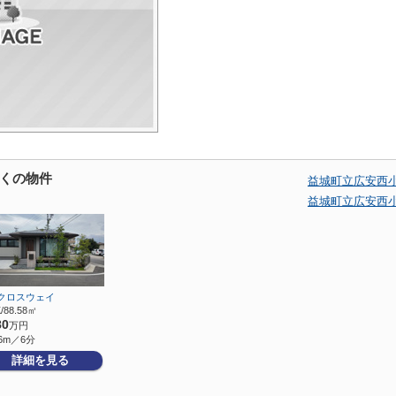
くの物件
益城町立広安西
益城町立広安西
クロスウェイ
/88.58㎡
80
万円
6m／6分
詳細を見る