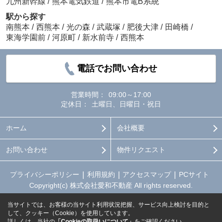
九州新幹線
/
熊本電気鉄道
/
熊本市電B系統
駅から探す
南熊本
/
西熊本
/
光の森
/
武蔵塚
/
肥後大津
/
田崎橋
/
東海学園前
/
河原町
/
新水前寺
/
西熊本
電話でお問い合わせ
営業時間：
09:00～17:00
定休日：
土曜日、日曜日・祝日
ホーム
会社概要
お問い合わせ
物件リクエスト
プライバシーポリシー
利用規約
アクセスマップ
PCサイト
Copyright(c) 株式会社愛和不動産 All rights reserved.
当サイトでは、お客様の当サイト利用状況把握、サービス向上検討を目的と
して、クッキー（Cookie）を使用しています。
詳しくは、当社の
「Cookieの取扱いについて」
をご確認ください。