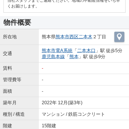
当社スタッフまでご連絡ください。地域の不動産情報をいち早
くお届けします。
物件概要
所在地
熊本県
熊本市西区
二本木
２丁目
熊本市電A系統
「
二本木口
」駅 徒歩5分
交通
鹿児島本線
「
熊本
」駅 徒歩9分
賃料
-
管理費等
-
面積
-
築年月
2022年 12月(築3年)
種別 / 構造
マンション / 鉄筋コンクリート
階建
15階建