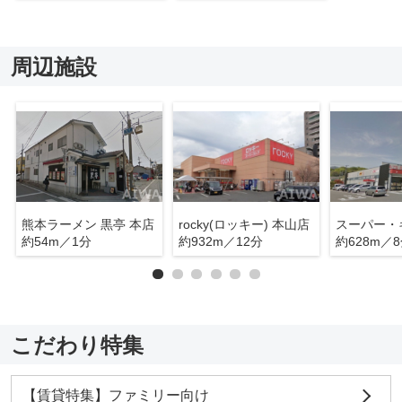
周辺施設
熊本ラーメン 黒亭 本店
rocky(ロッキー) 本山店
約54m／1分
約932m／12分
約628m／
こだわり特集
【賃貸特集】ファミリー向け