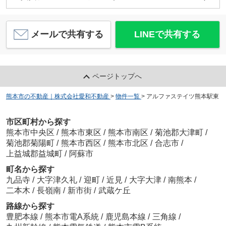
メールで共有する
LINEで共有する
ページトップへ
熊本市の不動産｜株式会社愛和不動産
>
物件一覧
>
アルファステイツ熊本駅東
市区町村から探す
熊本市中央区
/
熊本市東区
/
熊本市南区
/
菊池郡大津町
/
菊池郡菊陽町
/
熊本市西区
/
熊本市北区
/
合志市
/
上益城郡益城町
/
阿蘇市
町名から探す
九品寺
/
大字津久礼
/
迎町
/
近見
/
大字大津
/
南熊本
/
二本木
/
長嶺南
/
新市街
/
武蔵ケ丘
路線から探す
豊肥本線
/
熊本市電A系統
/
鹿児島本線
/
三角線
/