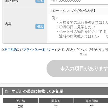
電話番号
任意
【ローマビルへのお問い合わせ】
内容
任意
※
利用規約
及び
プライバシーポリシー
を必ずお読みください。左記内容に同
さい。
未入力項目がありま
ローマビル
の過去に掲載したお部屋
所在階
間取り
専有面積
2階
***
***