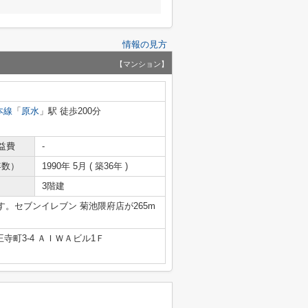
情報の見方
【マンション】
本線
「
原水
」駅 徒歩200分
益費
-
年数）
1990年 5月 ( 築36年 )
3階建
。セブンイレブン 菊池隈府店が265m
寺町3-4 ＡＩＷＡビル1Ｆ