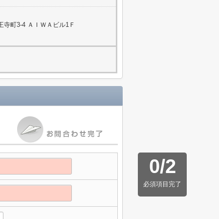
寺町3-4 ＡＩＷＡビル1Ｆ
0
/
2
必須項目完了