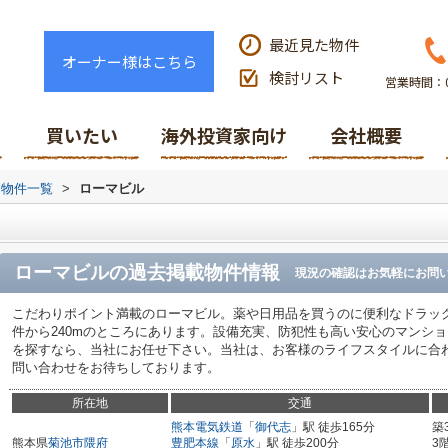
最近見た物件
オーナー様はこちら
検討リスト
営業時間：0
買いたい
海外投資家向け
会社概要
物件一覧
>
ローマビル
ローマビル
の過去掲載物件情報
現況の確認はお気軽にお問
こだわりポイント満載のローマビル。薬や日用品を買うのに便利なドラッ
件から240mのところにあります。設備充実、防犯性も高い安心のマンシ
を探すなら、当社にお任せ下さい。当社は、お客様のライフスタイルに合
問い合わせをお待ちしております。
所在地
交通
熊本電気鉄道
「
御代志
」駅 徒歩165分
築
熊本県
菊池市
隈府
豊肥本線
「
原水
」駅 徒歩200分
3