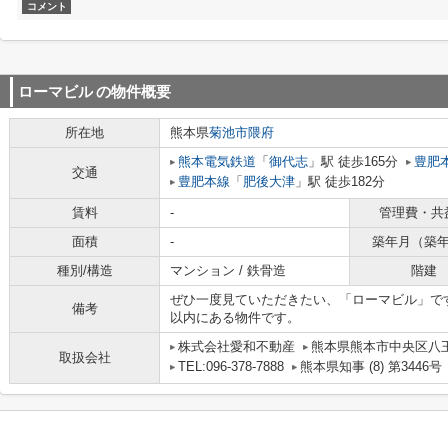
コメント
ローマビル
の物件概要
所在地
熊本県
菊池市
隈府
熊本電気鉄道
「
御代志
」駅 徒歩165分
豊肥
交通
豊肥本線
「
肥後大津
」駅 徒歩182分
賃料
-
管理費・共
面積
-
築年月（築
種別/構造
マンション / 鉄骨造
階建
ぜひ一度見ていただきたい、「ローマビル」です
備考
以内にある物件です。
株式会社愛和不動産
熊本県熊本市中央区八王
取扱会社
TEL:096-378-7888
熊本県知事 (8) 第3446号