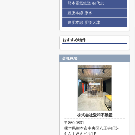
熊本電気鉄道 御代志
豊肥本線 原水
豊肥本線 肥後大津
おすすめ物件
株式会社愛和不動産
〒860-0831
熊本県熊本市中央区八王寺町3-
4 ＡＩＷＡビル1Ｆ