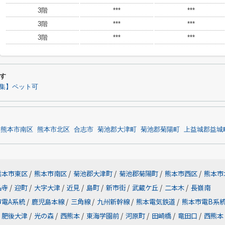
3階
***
***
3階
***
***
3階
***
***
す
集】ペット可
熊本市南区
熊本市北区
合志市
菊池郡大津町
菊池郡菊陽町
上益城郡益城
熊本市東区
/
熊本市南区
/
菊池郡大津町
/
菊池郡菊陽町
/
熊本市西区
/
熊本市
品寺
/
迎町
/
大字大津
/
近見
/
島町
/
新市街
/
武蔵ケ丘
/
二本木
/
長嶺南
市電A系統
/
鹿児島本線
/
三角線
/
九州新幹線
/
熊本電気鉄道
/
熊本市電B系
肥後大津
/
光の森
/
西熊本
/
東海学園前
/
河原町
/
田崎橋
/
竜田口
/
西熊本