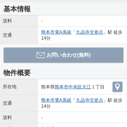
基本情報
賃料
-
熊本市電A系統
「
九品寺交差点
」駅 徒歩
交通
14分
お問い合わせ(無料)
物件概要
所在地
熊本県
熊本市中央区
大江
１丁目
熊本市電A系統
「
九品寺交差点
」駅 徒歩
交通
14分
賃料
-