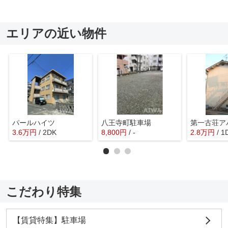
エリアの近い物件
パールハイツ
八王寺町駐車場
第一古荘ア
3.6
万
円
/ 2DK
8,800
円
/ -
2.8
万
円
/ 1
こだわり特集
【賃貸特集】駐車場