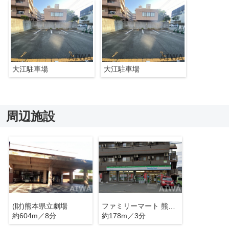
大江駐車場
大江駐車場
周辺施設
(財)熊本県立劇場
ファミリーマート 熊本大江一丁目店
約604m／8分
約178m／3分