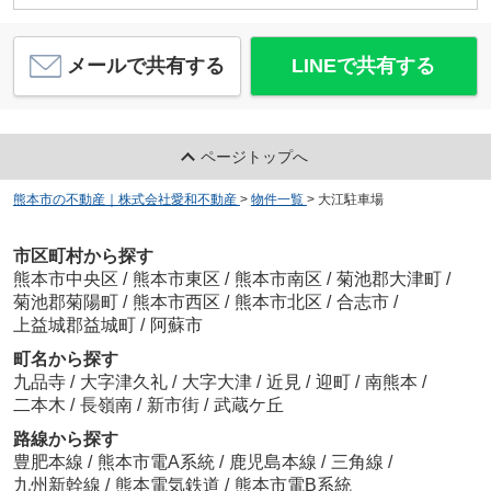
メールで共有する
LINEで共有する
ページトップへ
熊本市の不動産｜株式会社愛和不動産
>
物件一覧
>
大江駐車場
市区町村から探す
熊本市中央区
/
熊本市東区
/
熊本市南区
/
菊池郡大津町
/
菊池郡菊陽町
/
熊本市西区
/
熊本市北区
/
合志市
/
上益城郡益城町
/
阿蘇市
町名から探す
九品寺
/
大字津久礼
/
大字大津
/
近見
/
迎町
/
南熊本
/
二本木
/
長嶺南
/
新市街
/
武蔵ケ丘
路線から探す
豊肥本線
/
熊本市電A系統
/
鹿児島本線
/
三角線
/
九州新幹線
/
熊本電気鉄道
/
熊本市電B系統