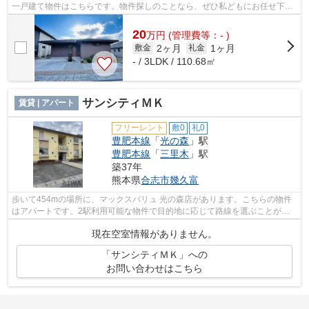
一戸建て物件はこちらです。物件探しのことなら、ぜひ私どもにお任せ下さ
い。お客様のこだわりの条件にもっとも...
20
万
円
(管理費等：- )
2ヶ月
1ヶ月
敷金
礼金
- / 3LDK / 110.68㎡
サンシティＭＫ
賃貸 | アパート
フリーレント
敷0
礼0
豊肥本線
「
光の森
」駅
豊肥本線
「
三里木
」駅
築37年
熊本県
合志市
幾久富
歩いて454mの場所に、マックスバリュ 光の森店があります。こちらの物件
はアパートです。2駅利用可能な物件で目的地に応じて路線を選ぶことがで
きます。合志市エリアにある賃貸情報の...
現在空室情報がありません。
「サンシティＭＫ」への
お問い合わせはこちら