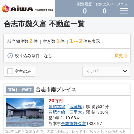
閲覧履歴
お気に入り
メニュー
0
0
合志市幾久富 不動産一覧
2
1
1～2
該当物件数
件
空き数
件
件を表示
変更
絞り込み条件：
なし
空室のみ
合志市南プレイス
賃貸 | 一戸建て
20
万円
豊肥本線
「
武蔵塚
」駅 徒歩34分
豊肥本線
「
三里木
」駅 徒歩38分
築1年 / 110.68㎡
熊本県
合志市
幾久富
1833-97
築5年以内と築浅なので、内装も外観もキレイです。広々とした室内のある