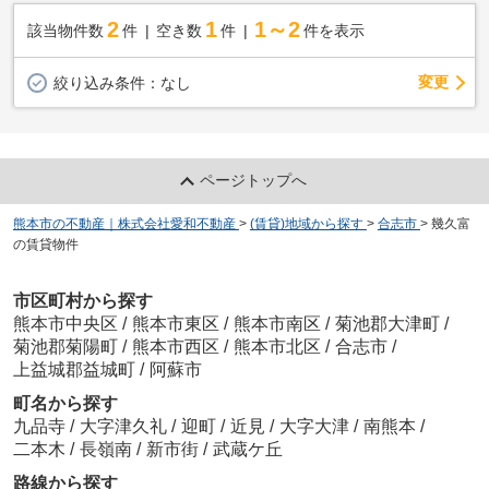
2
1
1～2
該当物件数
件
空き数
件
件を表示
変更
絞り込み条件：
なし
ページトップへ
熊本市の不動産｜株式会社愛和不動産
>
(賃貸)地域から探す
>
合志市
>
幾久富
の賃貸物件
市区町村から探す
熊本市中央区
/
熊本市東区
/
熊本市南区
/
菊池郡大津町
/
菊池郡菊陽町
/
熊本市西区
/
熊本市北区
/
合志市
/
上益城郡益城町
/
阿蘇市
町名から探す
九品寺
/
大字津久礼
/
迎町
/
近見
/
大字大津
/
南熊本
/
二本木
/
長嶺南
/
新市街
/
武蔵ケ丘
路線から探す