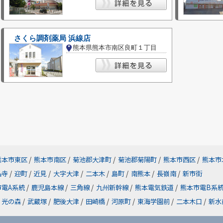
さくら調剤薬局 浜線店
熊本県熊本市南区良町１丁目
熊本市東区
/
熊本市南区
/
菊池郡大津町
/
菊池郡菊陽町
/
熊本市西区
/
熊本市
品寺
/
迎町
/
近見
/
大字大津
/
二本木
/
島町
/
南熊本
/
長嶺南
/
新市街
市電A系統
/
鹿児島本線
/
三角線
/
九州新幹線
/
熊本電気鉄道
/
熊本市電B系
光の森
/
武蔵塚
/
肥後大津
/
田崎橋
/
河原町
/
東海学園前
/
二本木口
/
新水