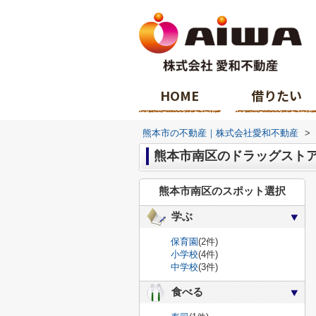
HOME
借りたい
熊本市の不動産｜株式会社愛和不動産
>
熊本市南区のドラッグスト
熊本市南区のスポット選択
学ぶ
保育園
(2件)
小学校
(4件)
中学校
(3件)
食べる