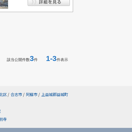
3
1-3
該当公開件数
件
件表示
北区
/
合志市
/
阿蘇市
/
上益城郡益城町
統
前寺