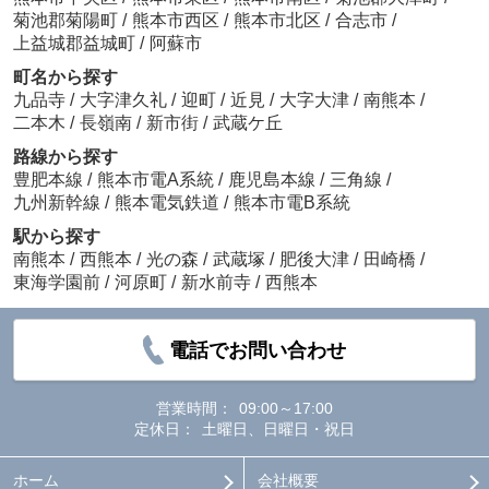
菊池郡菊陽町
/
熊本市西区
/
熊本市北区
/
合志市
/
上益城郡益城町
/
阿蘇市
町名から探す
九品寺
/
大字津久礼
/
迎町
/
近見
/
大字大津
/
南熊本
/
二本木
/
長嶺南
/
新市街
/
武蔵ケ丘
路線から探す
豊肥本線
/
熊本市電A系統
/
鹿児島本線
/
三角線
/
九州新幹線
/
熊本電気鉄道
/
熊本市電B系統
駅から探す
南熊本
/
西熊本
/
光の森
/
武蔵塚
/
肥後大津
/
田崎橋
/
東海学園前
/
河原町
/
新水前寺
/
西熊本
電話でお問い合わせ
営業時間：
09:00～17:00
定休日：
土曜日、日曜日・祝日
ホーム
会社概要