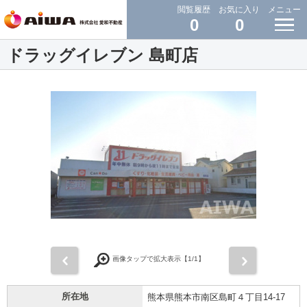
閲覧履歴
お気に入り
メニュー
0
0
ドラッグイレブン 島町店
前
次
画像タップで拡大表示【
1
/1】
所在地
熊本県熊本市南区島町４丁目14-17