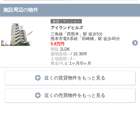
施設周辺の物件
賃貸｜マンション
アイランドヒルズ
三角線「西熊本」駅 徒歩5分
熊本市電A系統「田崎橋」駅 徒歩45分
5.9万円
間取:
2LDK
建物面積:
- / 16.30坪
土地面積:
- / -
敷金/礼金:
1ヶ月/0ヶ月
近くの賃貸物件をもっと見る
近くの売買物件をもっと見る