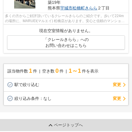
築19年
熊本県
宇城市
松橋町きらら
２丁目
多くの方からご好評頂いているクレールきららのご紹介です。歩いて224m
の場所に、MARUEI(マルエイ) 松橋店があります。安心と信頼のマンション
タイプの物件。
現在空室情報がありません。
「クレールきらら」への
お問い合わせはこちら
1
0
1～1
該当物件数
件
空き数
件
件を表示
駅で絞り込む
変更
変更
絞り込み条件：
なし
ページトップへ