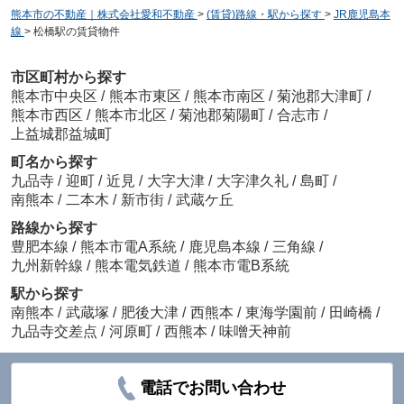
熊本市の不動産｜株式会社愛和不動産
>
(賃貸)路線・駅から探す
>
JR鹿児島本
線
>
松橋駅の賃貸物件
市区町村から探す
熊本市中央区
/
熊本市東区
/
熊本市南区
/
菊池郡大津町
/
熊本市西区
/
熊本市北区
/
菊池郡菊陽町
/
合志市
/
上益城郡益城町
町名から探す
九品寺
/
迎町
/
近見
/
大字大津
/
大字津久礼
/
島町
/
南熊本
/
二本木
/
新市街
/
武蔵ケ丘
路線から探す
豊肥本線
/
熊本市電A系統
/
鹿児島本線
/
三角線
/
九州新幹線
/
熊本電気鉄道
/
熊本市電B系統
駅から探す
南熊本
/
武蔵塚
/
肥後大津
/
西熊本
/
東海学園前
/
田崎橋
/
九品寺交差点
/
河原町
/
西熊本
/
味噌天神前
電話でお問い合わせ