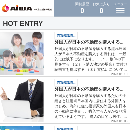
閲覧履歴
お気に入り
メニュー
0
0
HOT ENTRY
売買知識情...
外国人が日本の不動産を購入する...
外国人が日本の不動産を購入する流れ外国
人が日本の不動産を購入する流れは、一般
的には以下になります。 （１）物件の下
見をする （２）（購入決定の場合）買付け
証明書を提出する （３）支払いについて...
2023-01-10
売買知識情...
外国人が日本の不動産を購入する...
外国人が日本の不動産を購入するための手
続きと注意点日本国内に居住する外国人を
はじめ、海外に住む投資家の外国人も日本
の不動産に注目し、購入する人がかなり増
えているようです。 購入の目的も居住、...
2023-01-05
賃貸知識情...