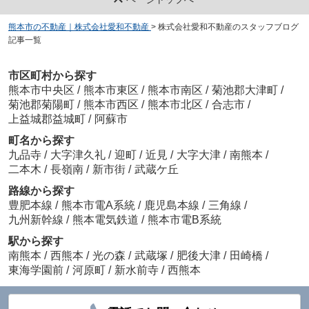
熊本市の不動産｜株式会社愛和不動産
>
株式会社愛和不動産のスタッフブログ
記事一覧
市区町村から探す
熊本市中央区
/
熊本市東区
/
熊本市南区
/
菊池郡大津町
/
菊池郡菊陽町
/
熊本市西区
/
熊本市北区
/
合志市
/
上益城郡益城町
/
阿蘇市
町名から探す
九品寺
/
大字津久礼
/
迎町
/
近見
/
大字大津
/
南熊本
/
二本木
/
長嶺南
/
新市街
/
武蔵ケ丘
路線から探す
豊肥本線
/
熊本市電A系統
/
鹿児島本線
/
三角線
/
九州新幹線
/
熊本電気鉄道
/
熊本市電B系統
駅から探す
南熊本
/
西熊本
/
光の森
/
武蔵塚
/
肥後大津
/
田崎橋
/
東海学園前
/
河原町
/
新水前寺
/
西熊本