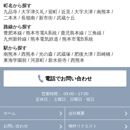
町名から探す
九品寺
/
大字津久礼
/
迎町
/
近見
/
大字大津
/
南熊本
/
二本木
/
長嶺南
/
新市街
/
武蔵ケ丘
路線から探す
豊肥本線
/
熊本市電A系統
/
鹿児島本線
/
三角線
/
九州新幹線
/
熊本電気鉄道
/
熊本市電B系統
駅から探す
南熊本
/
西熊本
/
光の森
/
武蔵塚
/
肥後大津
/
田崎橋
/
東海学園前
/
河原町
/
新水前寺
/
西熊本
電話でお問い合わせ
営業時間：
09:00～17:00
定休日：
土曜日、日曜日・祝日
ホーム
会社概要
お問い合わせ
物件リクエスト