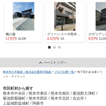
楓の森
グリーンコーポ熊本Ａ棟
ロザリアン
17万円
/ 4LDK
4.5万円
/ 1K
6万円
/ 1LD
ページトップへ
熊本市の不動産｜株式会社愛和不動産
>
ブログ記事一覧
>
地下室のある家メリ
ット・デメリット
市区町村から探す
熊本市中央区
/
熊本市東区
/
熊本市南区
/
菊池郡大津町
/
菊池郡菊陽町
/
熊本市西区
/
熊本市北区
/
合志市
/
上益城郡益城町
/
阿蘇市