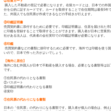
②在留カード
購入した不動産の登記で必要になります。
在留カードとは、日本での外国
分を公的に証すカードです。カードを取得することで在住期間は最長5年
た、外国人でも住民票が作成できるなどの手続きが行えます。
③印鑑証明書
売買契約書に添付するために必要です。印鑑証明書は、住居を届け出た市
に印鑑を登録することで取得することができます。購入者が日本に営業所
社がある法人は、代表者の会社実印での印鑑証明書が必要になります。
④印鑑
売買契約書などの書類に捺印するために必要です。海外では印鑑を使う国
いので、日本で作った方がよいでしょう。
【海外に居住】
海外に住む外国人が日本で不動産を購入する場合、必要となる書類等は以
です。
①住民票の代わりとなる書類
②パスポート
③印鑑証明書の代わりとなる書類
④実印
①住民票の代わりになる書類
日本の「住民票」の代わりになる書類です。購入者が個人の場合は、例え