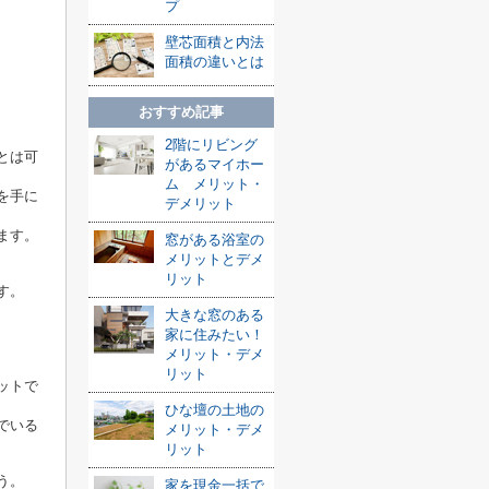
プ
壁芯面積と内法
面積の違いとは
おすすめ記事
2階にリビング
とは可
があるマイホー
ム メリット・
を手に
デメリット
ます。
窓がある浴室の
メリットとデメ
リット
す。
大きな窓のある
家に住みたい！
メリット・デメ
リット
ットで
ひな壇の土地の
でいる
メリット・デメ
リット
う。
家を現金一括で