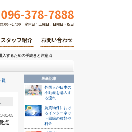
096-378-7888
9:00～17:00 定休日：土曜日、日曜日・祝日
スタッフ紹介
お問い合わせ
購入するための手続きと注意点
最新記事
一覧
外国人が日本の
不動産を購入す
る流れ
点
賃貸物件におけ
るインターネッ
23-01-05
ト回線の種類や
意点
料金