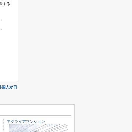
資する
い。
い。
外国人が日
アグライアマンション