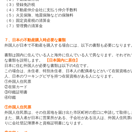
（３）登録免許税
（４）不動産仲介会社に支払う仲介手数料
（５）火災保険、地震保険などの保険料
（６）固定資産税の清算金
（７）管理費の清算金
７、日本の不動産購入時必要な書類
外国人が日本で不動産を購入する場合には、以下の書類も必要になります
書類は国内に住んでいる人と海外に住んでいる人で異なります。それぞれ
な書類を説明します。
【日本国内に居住】
日本に住む外国人が必要な書類は以下の4点です。
この場合は、永住者、特別永住者、日本人の配偶者などがいて在留資格が
人、日本のワーキングビザを持つ在留資格がある人になります。
①外国人住民票
②在留カード
③印鑑証明書
④印鑑
①外国人住民票
外国人住民票は、その住居地を届け出た市区町村の窓口に申請して取得し
また、購入者が日本に営業所がある、子会社がある法人は、外国人住民票
りに会社登記簿謄本と資格証明書になります。