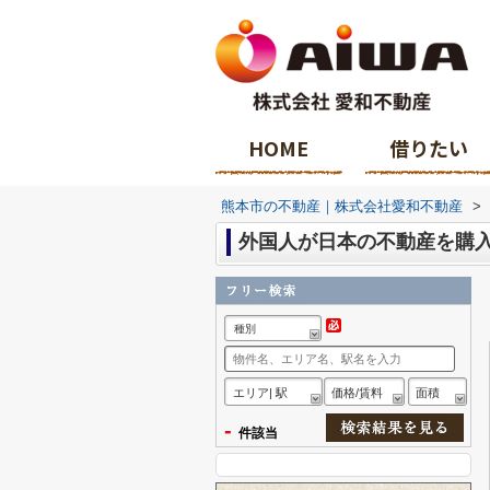
HOME
借りたい
熊本市の不動産｜株式会社愛和不動産
>
外国人が日本の不動産を購
種別
エリア| 駅
価格/賃料
面積
-
件該当