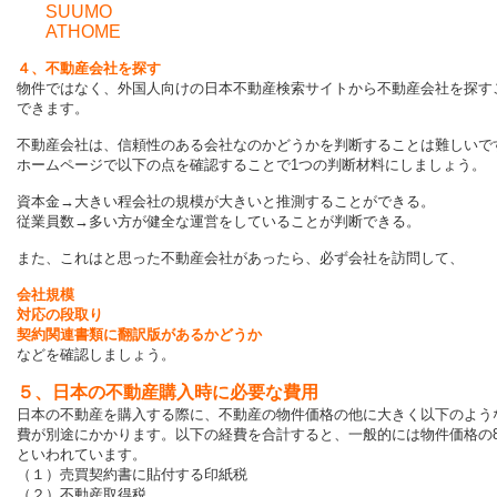
SUUMO
ATHOME
４、不動産会社を探す
物件ではなく、外国人向けの日本不動産検索サイトから不動産会社を探す
できます。
不動産会社は、信頼性のある会社なのかどうかを判断することは難しいで
ホームページで以下の点を確認することで1つの判断材料にしましょう
資本金→大きい程会社の規模が大きいと推測することができる。
従業員数→多い方が健全な運営をしていることが判断できる。
また、これはと思った不動産会社があったら、必ず会社を訪問して、
会社規模
対応の段取り
契約関連書類に翻訳版があるかどうか
などを確認しましょう。
５、日本の不動産購入時に必要な費用
日本の不動産を購入する際に、不動産の物件価格の他に大きく以下のよう
費が別途にかかります。以下の経費を合計すると、一般的には物件価格の
といわれています。
（１）売買契約書に貼付する印紙税
（２）不動産取得税