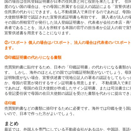
国の場合は住民登録証明書が日本の住民票と同じ役割を果たします。 住
度のない国の場合は、その母国に所属する公証人の認証による「宣誓供述
住民票の代わりにできます。もし不動産購入で来日するのであれば、母国
大使館領事部で認証された宣誓供述証明書も有効です。 購入者が法人の
その国の所轄官庁が発行した法人登録証明書か、代表者が会社の本店・商
表者であることを、法人を所轄する本国の官庁の担当者か公証人の前で宣
宣誓供述書を用意することになります。
②パスポート 個人の場合はパスポート、法人の場合は代表者のパスポー
ます。
③印鑑証明書の代わりになる書類
売買契約書に貼付するため、日本の「印鑑証明書」の代わりになる書類が
す。 しかし、海外のほとんどの国では印鑑証明制度がないでしょう。母
証明制度がない場合、宣誓供述書で現地公証人の署名の認証をしてもらっ
か、母国の官憲が発行するサイン証明書を用意します。 不動産購入で来
であれば、母国の在日大使館が作成したサイン証明書、または司法書士に
る登記委任状で母国の在日大使館の認証を受けた書類を代わりに提出で
④印鑑
売買契約書などの書類に捺印するために必要です。海外では印鑑を使う国
いので、日本で作った方がよいでしょう。
まとめ
最近では、外国人を専門にしている不動産会社があるほか、中国語、英語