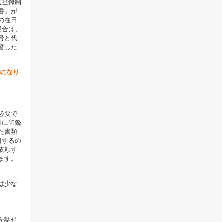
民登録制
書」が
の在日
場合は、
号と代
誓した
トになり
必要で
国に印鑑
た書類
日するの
依頼す
きます。
は少な
を話せ