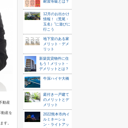
耐震等級とは？
12月のお出かけ
情報！（荒尾・
玉名）”に遊びに
行こう
地下室のある家
メリット・デメ
リット
新築賃貸物件に住
もう！メリット・
デメリットとは？
牛深ハイヤ大橋
庭付き一戸建て
のメリットとデ
不動産
メリット
不動産を
2022熊本市内イ
ルミネーショ
ます。
ン・ライトアッ