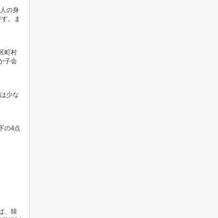
人の身
です。ま
区町村
か子会
は少な
下の4点
ば、韓