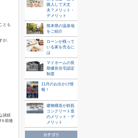
購入して大丈
夫？メリット・
デメリット
ことも
熊本県の温泉地
をご紹介
すが、
ローンが残って
。
いる家を売るに
は
マイホームの長
期優良住宅認定
制度
11月のお出かけ情
報！
建物構造が鉄筋
コンクリート造
な諸経
のメリット・デ
8％前後
メリット
カテゴリ