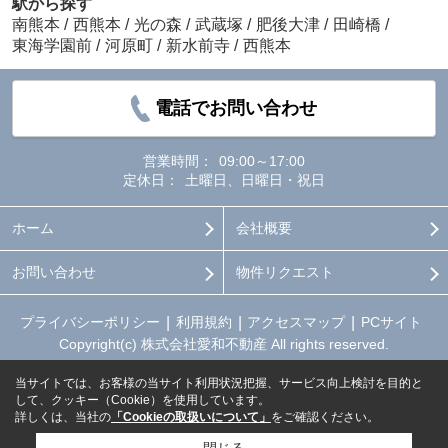
駅から探す
南熊本
/
西熊本
/
光の森
/
武蔵塚
/
肥後大津
/
田崎橋
/
東海学園前
/
河原町
/
新水前寺
/
西熊本
電話でお問い合わせ
営業時間：
09:00～17:00
定休日：
土曜日、日曜日・祝日
ホーム
会社概要
お問い合わせ
物件リクエスト
プライバシーポリシー
利用規約
アクセスマップ
PCサイト
Copyright(c) 株式会社愛和不動産 All rights reserved.
当サイトでは、お客様の当サイト利用状況把握、サービス向上検討を目的と
して、クッキー（Cookie）を使用しています。
詳しくは、当社の
「Cookieの取扱いについて」
をご確認ください。