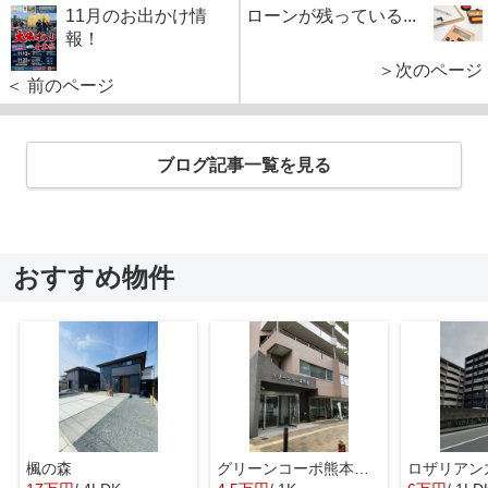
11月のお出かけ情
ローンが残っている...
報！
＞次のページ
＜ 前のページ
ブログ記事一覧を見る
おすすめ物件
楓の森
グリーンコーポ熊本Ａ棟
ロザリアン