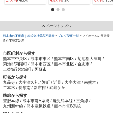
17万円
/ 4LDK
4.5万円
/ 1K
6万円
/ 1LD
ページトップへ
熊本市の不動産｜株式会社愛和不動産
>
ブログ記事一覧
>
マイホームの長期優
良住宅認定制度
市区町村から探す
熊本市中央区
/
熊本市東区
/
熊本市南区
/
菊池郡大津町
/
菊池郡菊陽町
/
熊本市西区
/
熊本市北区
/
合志市
/
上益城郡益城町
/
阿蘇市
町名から探す
九品寺
/
大字津久礼
/
迎町
/
近見
/
大字大津
/
南熊本
/
二本木
/
長嶺南
/
新市街
/
武蔵ケ丘
路線から探す
豊肥本線
/
熊本市電A系統
/
鹿児島本線
/
三角線
/
九州新幹線
/
熊本電気鉄道
/
熊本市電B系統