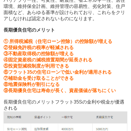
バリアフリー性、可変性、耐震性、省エネルギー性、居住
環境、維持保全計画、維持管理の容易性、劣化対策、住戸
面積など、あらゆる基準が設けられており、これらをクリ
アしなければ認定されないものになります。
長期優良住宅のメリット
① 所得税減税（住宅ローン控除）の控除額が増える
②登録免許税の税率が軽減される
③不動産取得税の控除額が増える
④固定資産税の減税措置期間が延長される
⑤投資型減税制度が利用できる
⑥フラット35の住宅ローンで低い金利が適用される
⑦補助金を受け取ることができる
⑧地震保険料が割引になる
⑨長期優良住宅は寿命が長く、資産価値が落ちにくい
長期優良住宅のメリットフラット35Sの金利や税金が優遇
される