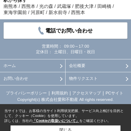
駅から探す
南熊本
/
西熊本
/
光の森
/
武蔵塚
/
肥後大津
/
田崎橋
/
東海学園前
/
河原町
/
新水前寺
/
西熊本
電話でお問い合わせ
営業時間：
09:00～17:00
定休日：
土曜日、日曜日・祝日
ホーム
会社概要
お問い合わせ
物件リクエスト
プライバシーポリシー
利用規約
アクセスマップ
PCサイト
Copyright(c) 株式会社愛和不動産 All rights reserved.
当サイトでは、お客様の当サイト利用状況把握、サービス向上検討を目的と
して、クッキー（Cookie）を使用しています。
詳しくは、当社の
「Cookieの取扱いについて」
をご確認ください。
閉じる