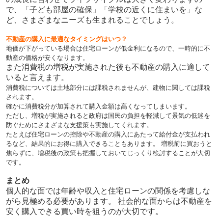
で、「子ども部屋の確保」「学校の近くに住まいを」な
ど、さまざまなニーズも生まれることでしょう。
不動産の購入に最適なタイミングはいつ？
地価が下がっている場合は住宅ローンが低金利になるので、一時的に不
動産の価格が安くなります。
また消費税の増税が実施された後も不動産の購入に適して
いると言えます。
消費税については土地部分には課税されませんが、建物に関しては課税
されます。
確かに消費税分が加算されて購入金額は高くなってしまいます。
ただし、増税が実施されると政府は国民の負担を軽減して景気の低迷を
防ぐためにさまざまな支援策も実施してくれます。
たとえば住宅ローンの控除や不動産の購入にあたって給付金が支払われ
るなど、結果的にお得に購入できることもあります。 増税前に買おうと
焦らずに、増税後の政策も把握しておいてじっくり検討することが大切
です。
まとめ
個人的な面では年齢や収入と住宅ローンの関係を考慮しな
がら見極める必要があります。 社会的な面からは不動産を
安く購入できる買い時を狙うのが大切です。