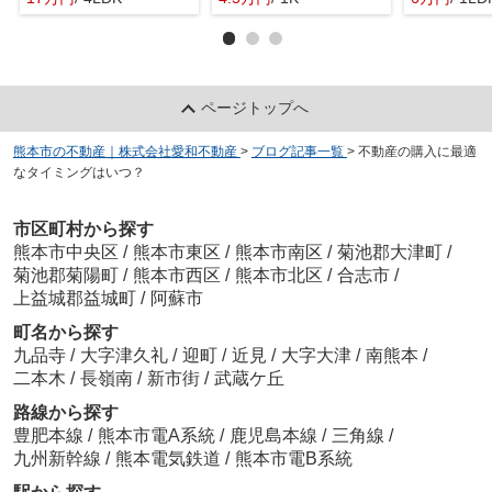
ページトップへ
熊本市の不動産｜株式会社愛和不動産
>
ブログ記事一覧
>
不動産の購入に最適
なタイミングはいつ？
市区町村から探す
熊本市中央区
/
熊本市東区
/
熊本市南区
/
菊池郡大津町
/
菊池郡菊陽町
/
熊本市西区
/
熊本市北区
/
合志市
/
上益城郡益城町
/
阿蘇市
町名から探す
九品寺
/
大字津久礼
/
迎町
/
近見
/
大字大津
/
南熊本
/
二本木
/
長嶺南
/
新市街
/
武蔵ケ丘
路線から探す
豊肥本線
/
熊本市電A系統
/
鹿児島本線
/
三角線
/
九州新幹線
/
熊本電気鉄道
/
熊本市電B系統