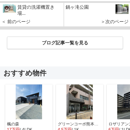
賃貸の洗濯機置き
鍋ヶ滝公園
場...
＜ 前のページ
＞次のページ
ブログ記事一覧を見る
おすすめ物件
楓の森
グリーンコーポ熊本Ａ棟
ロザリアン
17万円
/ 4LDK
4.5万円
/ 1K
6万円
/ 1LD