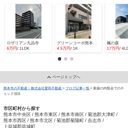
ロザリアン九品寺
グリーンコーポ熊本Ａ棟
楓の森
6万円
/ 1LDK
4.5万円
/ 1K
17万円
/ 4L
ページトップへ
熊本市の不動産｜株式会社愛和不動産
>
ブログ記事一覧
>
新築の内覧会でのチ
ェック項目
市区町村から探す
熊本市中央区
/
熊本市東区
/
熊本市南区
/
菊池郡大津町
/
熊本市西区
/
熊本市北区
/
菊池郡菊陽町
/
合志市
/
上益城郡益城町