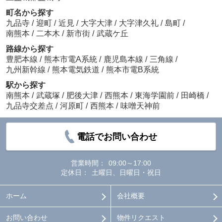
町名から探す
九品寺
/
迎町
/
近見
/
大字大津
/
大字津久礼
/
島町
/
南熊本
/
二本木
/
新市街
/
武蔵ケ丘
路線から探す
豊肥本線
/
熊本市電A系統
/
鹿児島本線
/
三角線
/
九州新幹線
/
熊本電気鉄道
/
熊本市電B系統
駅から探す
南熊本
/
武蔵塚
/
肥後大津
/
西熊本
/
東海学園前
/
田崎橋
/
九品寺交差点
/
河原町
/
西熊本
/
味噌天神前
電話でお問い合わせ
営業時間：
09:00～17:00
定休日：
土曜日、日曜日・祝日
ホーム
会社概要
お問い合わせ
物件リクエスト