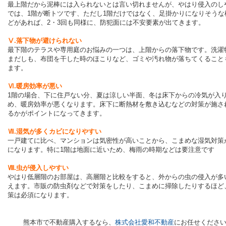
最上階だから泥棒には入られないとは言い切れませんが、やはり侵入のし
では、1階が断トツです、ただし1階だけではなく、足掛かりになりそうな
どがあれば、2・3回も同様に、防犯面には不安要素が出てきます。
Ⅴ.落下物が避けられない
最下階のテラスや専用庭のお悩みの一つは、上階からの落下物です。洗濯
まだしも、布団を干した時のほこりなど、ゴミや汚れ物が落ちてくること
ます。
Ⅵ.暖房効率が悪い
1階の場合、下に住戸ない分、夏は涼しい半面、冬は床下からの冷気が入
め、暖房効率が悪くなります。床下に断熱材を敷き込むなどの対策が施さ
るかがポイントになってきます。
Ⅶ.湿気が多くカビになりやすい
一戸建てに比べ、マンションは気密性が高いことから、こまめな湿気対策
になります。特に1階は地面に近いため、梅雨の時期などは要注意です
Ⅷ.虫が侵入しやすい
やはり低層階のお部屋は、高層階と比較をすると、外からの虫の侵入が多
えます。市販の防虫剤などで対策をしたり、こまめに掃除したりするほど
策は必須になります。
熊本市で不動産購入するなら、
株式会社愛和不動産
にお任せくださ