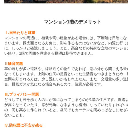
マンション1階のデメリット
Ⅰ.日当たりと眺望
マンションの周辺に、植栽や高い建物がある場合には、下層階は日陰にな
まいます。採光面となる方角に、影を作るものはないかなど、内覧に行っ
に、しっかりと確認しましょう。また、高台などの特殊な立地のマンショ
い限り、1階で周囲を見渡せる眺望は期待できません。
Ⅱ騒音問題
車の通りが多い道路や、線路近くの物件であれば、窓の外から聞こえる音
なってしまいます。上階の住民の足音といった生活音もつきまとうため、
空間を好まれる方は、少し難しいかもしれません。また、交通量の多い道
合、排気ガスが気になる場合もあるので、注意が必要です。
Ⅲ.プライバシー問題
どうしても外を歩く人の目が気になってしまうのが1階の住戸です。道路
が高くなっていたり、窓が死角になるような構造になっていたりすればい
の、同じ高さに作られていると、昼間でもカーテンを閉めっぱなしにせざ
ないことも。
Ⅳ.防犯面に不安が残る