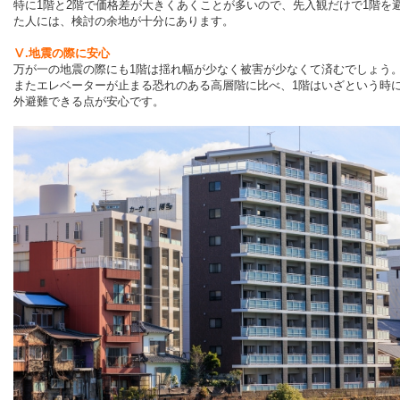
特に1階と2階で価格差が大きくあくことが多いので、先入観だけで1階を
た人には、検討の余地が十分にあります。
Ⅴ.地震の際に安心
万が一の地震の際にも1階は揺れ幅が少なく被害が少なくて済むでしょう
またエレベーターが止まる恐れのある高層階に比べ、1階はいざという時
外避難できる点が安心です。