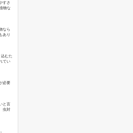
やすさ
植物な
物なら
もあり
り込むた
れてい
が必要
いと言
、虫対
い。