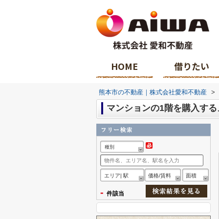
HOME
借りたい
熊本市の不動産｜株式会社愛和不動産
>
マンションの1階を購入する
種別
エリア| 駅
価格/賃料
面積
-
件該当