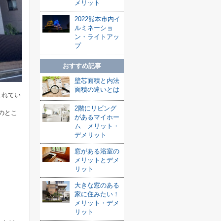
メリット
2022熊本市内イ
ルミネーショ
ン・ライトアッ
プ
おすすめ記事
壁芯面積と内法
面積の違いとは
まれてい
2階にリビング
のとこ
があるマイホー
ム メリット・
デメリット
窓がある浴室の
メリットとデメ
リット
大きな窓のある
家に住みたい！
メリット・デメ
リット