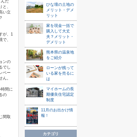
しんだ
ひな壇の土地の
りと、
メリット・デメ
高い立
リット
？
家を現金一括で
購入して大丈
すが、1
夫？メリット・
境で、
デメリット
熊本県の温泉地
をご紹介
ョンの
るでし
ローンが残って
レベー
いる家を売るに
せん。
は
マイホームの長
い時間に
期優良住宅認定
るの
制度
11月のお出かけ情
報！
じ間取
カテゴリ