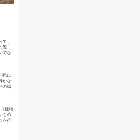
ってし
た際
ンでな
が気に
静かな
路の場
より建物
いもの
るを得