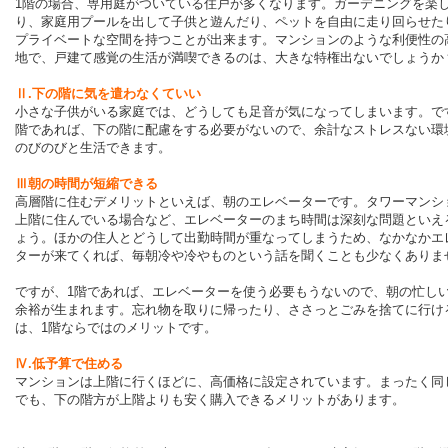
1階の場合、専用庭がついている住戸が多くなります。ガーデニングを楽
り、家庭用プールを出して子供と遊んだり、ペットを自由に走り回らせた
プライベートな空間を持つことが出来ます。マンションのような利便性の
地で、戸建て感覚の生活が満喫できるのは、大きな特権出ないでしょうか
Ⅱ.下の階に気を遣わなくていい
小さな子供がいる家庭では、どうしても足音が気になってしまいます。で
階であれば、下の階に配慮をする必要がないので、余計なストレスない環
のびのびと生活できます。
Ⅲ朝の時間が短縮できる
高層階に住むデメリットといえば、朝のエレベーターです。タワーマンシ
上階に住んでいる場合など、エレベーターのまち時間は深刻な問題といえ
ょう。ほかの住人とどうして出勤時間が重なってしまうため、なかなかエ
ターが来てくれば、毎朝冷や冷やものという話を聞くことも少なくありま
ですが、1階であれば、エレベーターを使う必要もうないので、朝の忙し
余裕が生まれます。忘れ物を取りに帰ったり、ささっとごみを捨てに行け
は、1階ならではのメリットです。
Ⅳ.低予算で住める
マンションは上階に行くほどに、高価格に設定されています。まったく同
でも、下の階方が上階よりも安く購入できるメリットがあります。