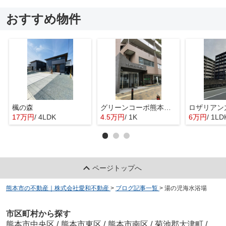
おすすめ物件
楓の森
グリーンコーポ熊本Ａ棟
ロザリアン
17万円
/ 4LDK
4.5万円
/ 1K
6万円
/ 1LD
ページトップへ
熊本市の不動産｜株式会社愛和不動産
>
ブログ記事一覧
>
湯の児海水浴場
市区町村から探す
熊本市中央区
/
熊本市東区
/
熊本市南区
/
菊池郡大津町
/