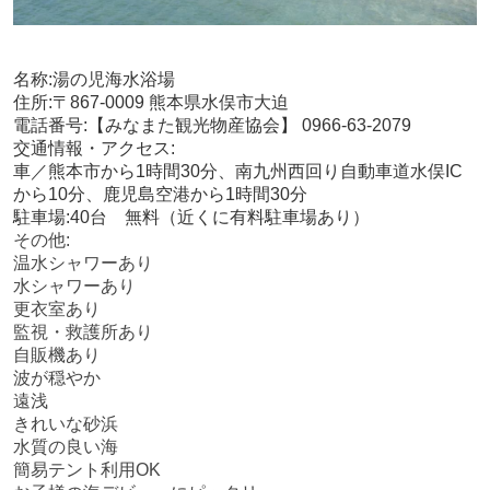
名称:湯の児海水浴場
住所:〒867-0009 熊本県水俣市大迫
電話番号:【みなまた観光物産協会】 0966-63-2079
交通情報・アクセス:
車／熊本市から1時間30分、南九州西回り自動車道水俣IC
から10分、鹿児島空港から1時間30分
駐車場:40台 無料（近くに有料駐車場あり）
その他:
温水シャワーあり
水シャワーあり
更衣室あり
監視・救護所あり
自販機あり
波が穏やか
遠浅
きれいな砂浜
水質の良い海
簡易テント利用OK