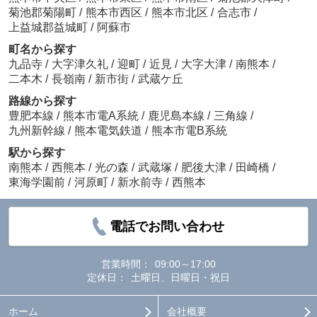
菊池郡菊陽町
/
熊本市西区
/
熊本市北区
/
合志市
/
上益城郡益城町
/
阿蘇市
町名から探す
九品寺
/
大字津久礼
/
迎町
/
近見
/
大字大津
/
南熊本
/
二本木
/
長嶺南
/
新市街
/
武蔵ケ丘
路線から探す
豊肥本線
/
熊本市電A系統
/
鹿児島本線
/
三角線
/
九州新幹線
/
熊本電気鉄道
/
熊本市電B系統
駅から探す
南熊本
/
西熊本
/
光の森
/
武蔵塚
/
肥後大津
/
田崎橋
/
東海学園前
/
河原町
/
新水前寺
/
西熊本
電話でお問い合わせ
営業時間：
09:00～17:00
定休日：
土曜日、日曜日・祝日
ホーム
会社概要