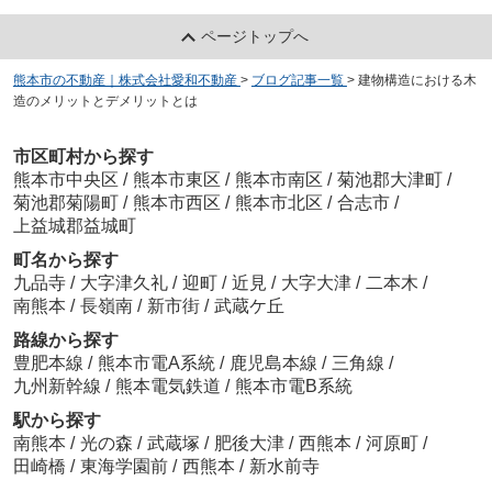
ページトップへ
熊本市の不動産｜株式会社愛和不動産
>
ブログ記事一覧
>
建物構造における木
造のメリットとデメリットとは
市区町村から探す
熊本市中央区
/
熊本市東区
/
熊本市南区
/
菊池郡大津町
/
菊池郡菊陽町
/
熊本市西区
/
熊本市北区
/
合志市
/
上益城郡益城町
町名から探す
九品寺
/
大字津久礼
/
迎町
/
近見
/
大字大津
/
二本木
/
南熊本
/
長嶺南
/
新市街
/
武蔵ケ丘
路線から探す
豊肥本線
/
熊本市電A系統
/
鹿児島本線
/
三角線
/
九州新幹線
/
熊本電気鉄道
/
熊本市電B系統
駅から探す
南熊本
/
光の森
/
武蔵塚
/
肥後大津
/
西熊本
/
河原町
/
田崎橋
/
東海学園前
/
西熊本
/
新水前寺