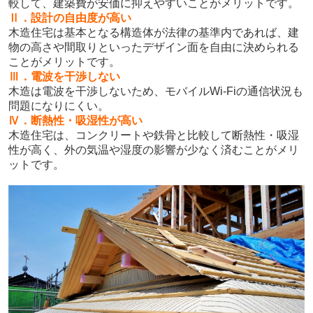
較して、建築費が安価に抑えやすいことがメリットです。
Ⅱ．設計の自由度が高い
木造住宅は基本となる構造体が法律の基準内であれば、建
物の高さや間取りといったデザイン面を自由に決められる
ことがメリットです。
Ⅲ．電波を干渉しない
木造は電波を干渉しないため、モバイルWi-Fiの通信状況も
問題になりにくい。
Ⅳ．断熱性・吸湿性が高い
木造住宅は、コンクリートや鉄骨と比較して断熱性・吸湿
性が高く、外の気温や湿度の影響が少なく済むことがメリ
ットです。