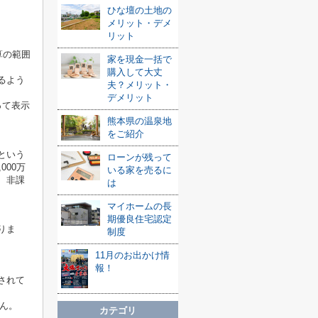
ひな壇の土地の
メリット・デメ
リット
算の範囲
家を現金一括で
購入して大丈
るよう
夫？メリット・
デメリット
って表示
熊本県の温泉地
をご紹介
という
ローンが残って
00万
いる家を売るに
、非課
は
マイホームの長
期優良住宅認定
りま
制度
11月のお出かけ情
報！
されて
せん。
カテゴリ