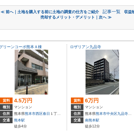
記事一覧
≪ 前へ｜土地を購入する前に土地の調査の仕方をご紹介
収益
売却するメリット・デメリット｜次へ ≫
グリーンコーポ熊本Ａ棟
ロザリアン九品寺
4.5万円
6万円
賃料
賃料
種別
マンション
種別
マンション
住所
熊本県
熊本市西区
春日
１丁目14-23
住所
熊本県
熊本市中央区
九品寺
６
交通
熊本駅
交通
南熊本駅
徒歩4分
徒歩12分