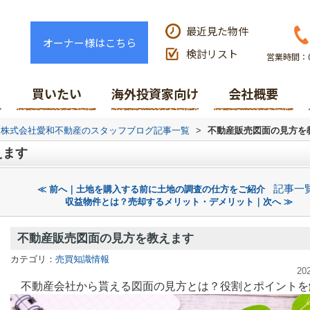
最近見た物件
オーナー様はこちら
検討リスト
営業時間：0
買いたい
海外投資家向け
会社概要
株式会社愛和不動産のスタッフブログ記事一覧
>
不動産販売図面の見方を
えます
記事一
≪ 前へ｜土地を購入する前に土地の調査の仕方をご紹介
収益物件とは？売却するメリット・デメリット｜次へ ≫
不動産販売図面の見方を教えます
カテゴリ：
売買知識情報
20
不動産会社から貰える図面の見方とは？役割とポイントを