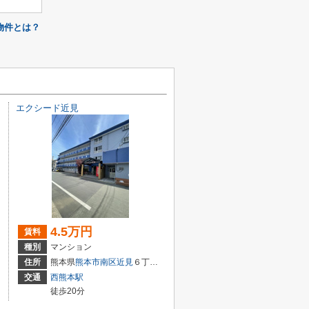
物件とは？
エクシード近見
4.5万円
賃料
種別
マンション
丁目6番75号
住所
熊本県
熊本市南区
近見
６丁目4-1
交通
西熊本駅
徒歩20分