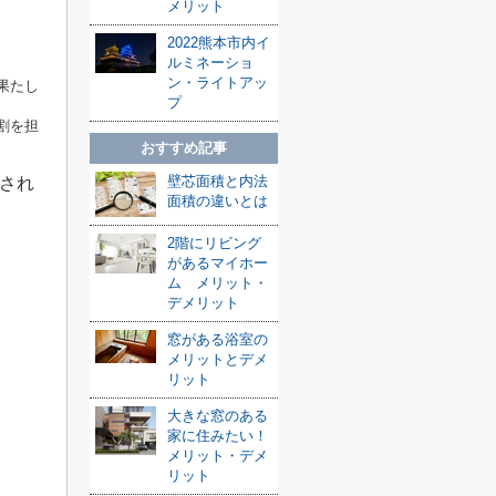
メリット
2022熊本市内イ
ルミネーショ
ン・ライトアッ
果たし
プ
割を担
おすすめ記事
壁芯面積と内法
され
面積の違いとは
2階にリビング
があるマイホー
ム メリット・
デメリット
窓がある浴室の
メリットとデメ
リット
大きな窓のある
家に住みたい！
メリット・デメ
リット