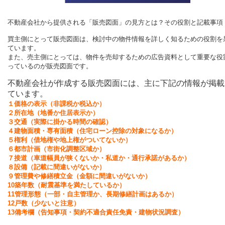
不動産会社から提供される「販売図面」の見方とは？その役割と記載事項
買主側にとって販売図面は、検討中の物件情報を詳しく知るための役割を
ています。
また、売主側にとっては、物件を売却するための広告資料として重要な役
っているのが販売図面です。
不動産会社が作成する販売図面には、主に下記の情報が掲載
ています。
１価格の表示（非課税か税込か）
２所在地（地番か住居表示か）
３交通（実際に掛かる時間の確認）
４建物面積・専有面積（住宅ローン控除の対象になるか）
５権利（借地権や地上権がついてないか）
６都市計画（市街化調整区域か）
７接道（車道幅員が狭くないか・私道か・通行承諾があるか）
８設備（記載に間違いがないか）
９管理費や修繕積立金（金額に間違いがないか）
10築年数（耐震基準を満たしているか）
11管理形態（一部・自主管理か、長期修繕計画はあるか）
12戸数（少ないと注意）
13備考欄（告知事項・契約不適合責任免責・建物状況調査）