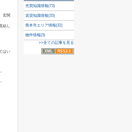
売買知識情報(73)
、玄関
賃貸知識情報(33)
熊本市エリア情報(32)
直結し
物件情報(3)
>>全ての記事を見る
XML
RSS2.0
てはい
い。
い。