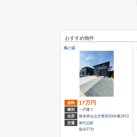
おすすめ物件
楓の森
17万円
賃料
種別
一戸建て
住所
熊本県
合志市
豊岡
2000番2872
交通
御代志駅
徒歩27分