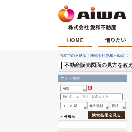
HOME
借りたい
熊本市の不動産｜株式会社愛和不動産
>
不動産販売図面の見方を教
種別
エリア| 駅
価格/賃料
面積
-
件該当