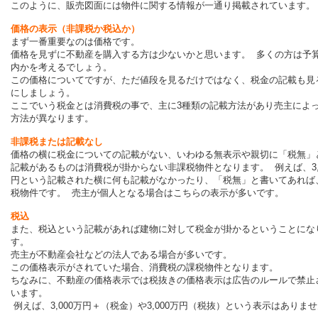
このように、販売図面には物件に関する情報が一通り掲載されています。
価格の表示（非課税か税込か）
まず一番重要なのは価格です。
価格を見ずに不動産を購入する方は少ないかと思います。
多くの方は予
内かを考えるでしょう。
この価格についてですが、ただ値段を見るだけではなく、税金の記載も見
にしましょう。
ここでいう税金とは消費税の事で、主に3種類の記載方法があり売主によ
方法が異なります。
非課税または記載なし
価格の横に税金についての記載がない、いわゆる無表示や親切に「税無」
記載があるものは消費税が掛からない非課税物件となります。 例えば、3,0
円という記載された横に何も記載がなかったり、「税無」と書いてあれば
税物件です。 売主が個人となる場合はこちらの表示が多いです。
税込
また、税込という記載があれば建物に対して税金が掛かるということにな
す。
売主が不動産会社などの法人である場合が多いです。
この価格表示がされていた場合、消費税の課税物件となります。
ちなみに、不動産の価格表示では税抜きの価格表示は広告のルールで禁止
います。
例えば、3,000万円＋（税金）や3,000万円（税抜）という表示はありま